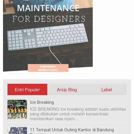
Entri Populer
Arsip Blog
Label
Ice Breaking
ICE BREAKING Ice breaking adalah suatu aktivitas
yang dilakukan untuk melatih konsentrasi,
memberikan rasa nyam...
11 Tempat Untuk Outing Kantor di Bandung