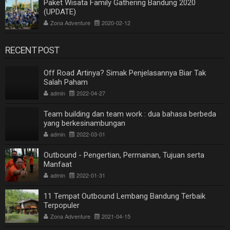
Paket Wisata Family Gathering Bandung 2020
(UPDATE)
Zona Adventure
2020-02-12
RECENT POST
Off Road Artinya? Simak Penjelasannya Biar Tak
Salah Paham
admin
2022-04-27
Team building dan team work : dua bahasa berbeda
yang berkesinambungan
admin
2022-03-01
Outbound - Pengertian, Permainan, Tujuan serta
Manfaat
admin
2022-01-31
11 Tempat Outbound Lembang Bandung Terbaik
Terpopuler
Zona Adventure
2021-04-15