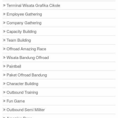
Terminal Wisata Grafika Cikole
Employee Gathering
Company Gathering
Capacity Building
Team Building
Offroad Amazing Race
Wisata Bandung Offroad
Paintball
Paket Offroad Bandung
Character Building
Outbound Training
Fun Game
Outbound Semi Militer