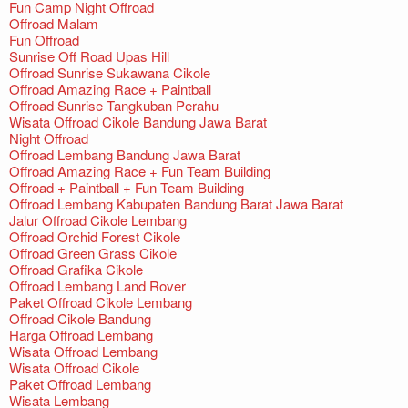
Fun Camp Night Offroad
Offroad Malam
Fun Offroad
Sunrise Off Road Upas Hill
Offroad Sunrise Sukawana Cikole
Offroad Amazing Race + Paintball
Offroad Sunrise Tangkuban Perahu
Wisata Offroad Cikole Bandung Jawa Barat
Night Offroad
Offroad Lembang Bandung Jawa Barat
Offroad Amazing Race + Fun Team Building
Offroad + Paintball + Fun Team Building
Offroad Lembang Kabupaten Bandung Barat Jawa Barat
Jalur Offroad Cikole Lembang
Offroad Orchid Forest Cikole
Offroad Green Grass Cikole
Offroad Grafika Cikole
Offroad Lembang Land Rover
Paket Offroad Cikole Lembang
Offroad Cikole Bandung
Harga Offroad Lembang
Wisata Offroad Lembang
Wisata Offroad Cikole
Paket Offroad Lembang
Wisata Lembang