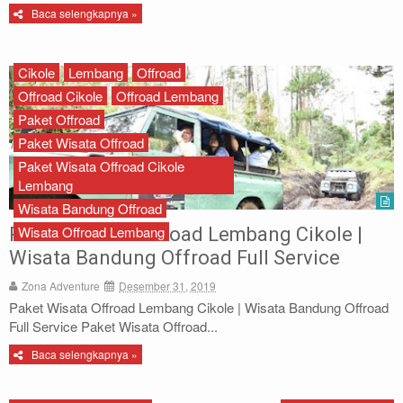
Baca selengkapnya »
Cikole
Lembang
Offroad
Offroad Cikole
Offroad Lembang
Paket Offroad
Paket Wisata Offroad
Paket Wisata Offroad Cikole
Lembang
Wisata Bandung Offroad
Wisata Offroad Lembang
Paket Wisata Offroad Lembang Cikole |
Wisata Bandung Offroad Full Service
Zona Adventure
Desember 31, 2019
Paket Wisata Offroad Lembang Cikole | Wisata Bandung Offroad
Full Service Paket Wisata Offroad...
Baca selengkapnya »