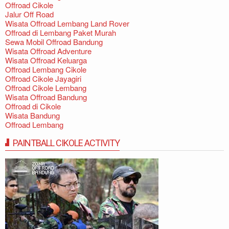
Offroad Cikole
Jalur Off Road
Wisata Offroad Lembang Land Rover
Offroad di Lembang Paket Murah
Sewa Mobil Offroad Bandung
Wisata Offroad Adventure
Wisata Offroad Keluarga
Offroad Lembang Cikole
Offroad Cikole Jayagiri
Offroad Cikole Lembang
Wisata Offroad Bandung
Offroad di Cikole
Wisata Bandung
Offroad Lembang
PAINTBALL CIKOLE ACTIVITY