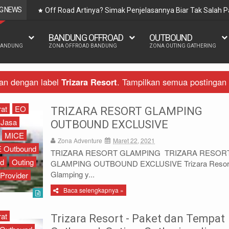
G NEWS
Off Road Artinya? Simak Penjelasannya Biar Tak Salah P
BANDUNG OFFROAD
OUTBOUND
BANDUNG
ZONA OFFROAD BANDUNG
ZONA OUTING GATHERING
gan dengan label
Trizara Resort
.
Tampilkan semua postingan
at
EO
TRIZARA RESORT GLAMPING
Jasa
OUTBOUND EXCLUSIVE
MICE
Zona Adventure
Maret 22, 2021
 Outbound
TRIZARA RESORT GLAMPING TRIZARA RESOR
d
Outing
GLAMPING OUTBOUND EXCLUSIVE Trizara Resor
Glamping y...
Provider
Baca selengkapnya »
at
Trizara Resort - Paket dan Tempat