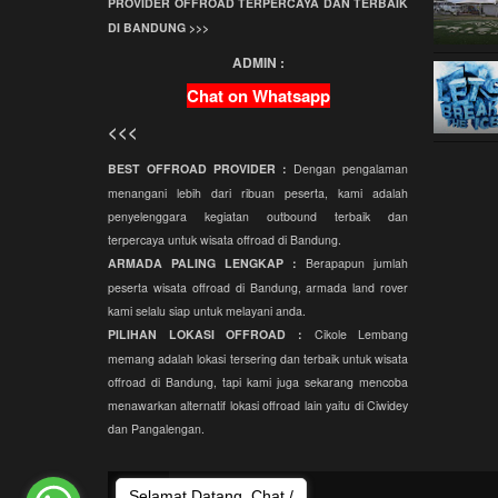
PROVIDER OFFROAD TERPERCAYA DAN TERBAIK
Character Building
DI BANDUNG >>>
ADMIN :
Outbound Training
Chat on Whatsapp
Fun Game
<<<
Outbound Semi Militer
BEST OFFROAD PROVIDER :
Dengan pengalaman
Amazing Race
menangani lebih dari ribuan peserta, kami adalah
Fun Offroad Amazing
penyelenggara kegiatan outbound terbaik dan
Race
terpercaya untuk wisata offroad di Bandung.
ARMADA PALING LENGKAP :
Berapapun jumlah
Treasure Hunt
peserta wisata offroad di Bandung, armada land rover
kami selalu siap untuk melayani anda.
PILIHAN LOKASI OFFROAD :
Cikole Lembang
memang adalah lokasi tersering dan terbaik untuk wisata
offroad di Bandung, tapi kami juga sekarang mencoba
menawarkan alternatif lokasi offroad lain yaitu di Ciwidey
dan Pangalengan.
Selamat Datang. Chat /