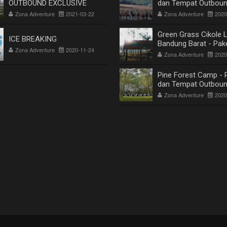
OUTBOUND EXCLUSIVE
dan Tempat Outboun
Outing, Gathering di
Zona Adventure
2021-03-22
Zona Adventure
2020
Bandung
Green Grass Cikole
ICE BREAKING
Bandung Barat - Pak
Zona Adventure
2020-11-24
Tempat Outbound, Ou
Zona Adventure
2020
Gathering di Lemban
Bandung
Pine Forest Camp - 
dan Tempat Outboun
Outing, Gathering di
Zona Adventure
2020
Bandung