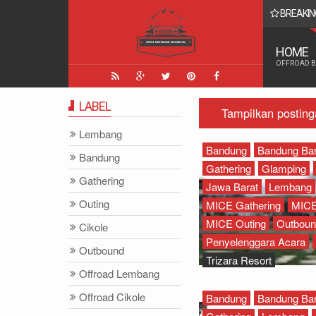
BREAKIN
ang Paling Seru - Zona Adventure Indonesia
HOME
OFFROAD 
LABEL
Tampilkan postin
Lembang
Bandung
Bandung Bar
Bandung
Gathering
Glamping
Gathering
Jawa Barat
Lembang
Outing
MICE Gathering
MICE
MICE Outing
Outboun
Cikole
Penyelenggara Acara
Outbound
Trizara Resort
Offroad Lembang
Offroad Cikole
Bandung
Bandung Bar