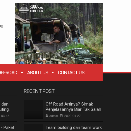
g -
OFFROAD
ABOUT US
CONTACT US
RECENT POST
t dan
Off Road Artinya? Simak
ting,
Penjelasannya Biar Tak Salah
g
Paham
-03-18
admin
2022-04-27
 - Paket
Team building dan team work
ZONA WISATA OFFROAD BANDUNG