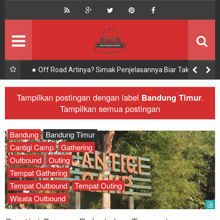
HOME
Offroad Bandung
Bandung Offroad
Zona Offroad Bandung
Outbound
Zona Outing Gathering
 Salah
Team building dan team work : dua bahasa berbeda
yang berkesinambungan
Paket
Zona Bandung Offroad
Tampilkan postingan dengan label
Bandung Timur
.
Tampilkan semua postingan
Offroad
Recomended
Outbound
Bandung
Bandung Timur
Cantigi Camp
Gathering
Offroad
Outbound
Outing
Tempat Gathering
Rafting
Tempat Outbound
Tempat Outing
Wisata Outbound
Paintball