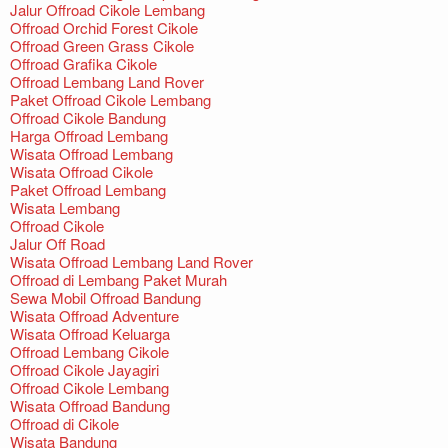
Jalur Offroad Cikole Lembang
Offroad Orchid Forest Cikole
Offroad Green Grass Cikole
Offroad Grafika Cikole
Offroad Lembang Land Rover
Paket Offroad Cikole Lembang
Offroad Cikole Bandung
Harga Offroad Lembang
Wisata Offroad Lembang
Wisata Offroad Cikole
Paket Offroad Lembang
Wisata Lembang
Offroad Cikole
Jalur Off Road
Wisata Offroad Lembang Land Rover
Offroad di Lembang Paket Murah
Sewa Mobil Offroad Bandung
Wisata Offroad Adventure
Wisata Offroad Keluarga
Offroad Lembang Cikole
Offroad Cikole Jayagiri
Offroad Cikole Lembang
Wisata Offroad Bandung
Offroad di Cikole
Wisata Bandung