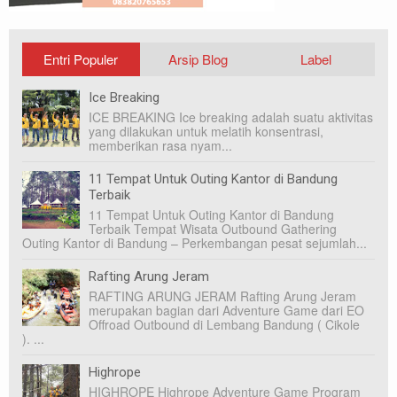
Entri Populer
Arsip Blog
Label
Ice Breaking
ICE BREAKING Ice breaking adalah suatu aktivitas
yang dilakukan untuk melatih konsentrasi,
memberikan rasa nyam...
11 Tempat Untuk Outing Kantor di Bandung
Terbaik
11 Tempat Untuk Outing Kantor di Bandung
Terbaik Tempat Wisata Outbound Gathering
Outing Kantor di Bandung – Perkembangan pesat sejumlah...
Rafting Arung Jeram
RAFTING ARUNG JERAM Rafting Arung Jeram
merupakan bagian dari Adventure Game dari EO
Offroad Outbound di Lembang Bandung ( Cikole
). ...
Highrope
HIGHROPE Highrope Adventure Game Program