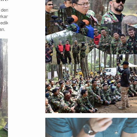
t dengan jalan raya. Tak perlu mendaki dan
irkan kendaraan kamu sudah bisa menikmati
sedikit berbukit namun menambah suasana
an.