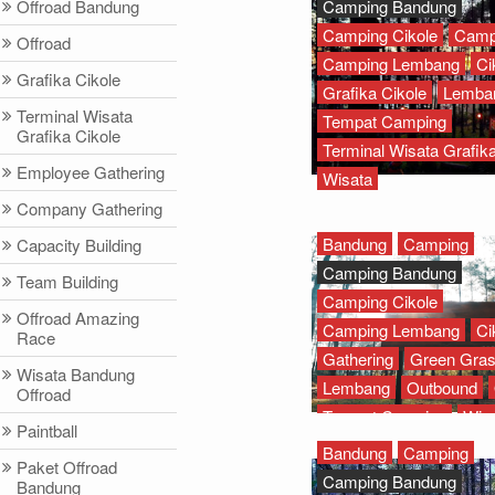
Offroad Bandung
Camping Bandung
Camping Cikole
Camp
Offroad
Camping Lembang
Ci
Grafika Cikole
Grafika Cikole
Lemba
Terminal Wisata
Tempat Camping
Grafika Cikole
Terminal Wisata Grafika
Employee Gathering
Wisata
Company Gathering
Bandung
Camping
Capacity Building
Camping Bandung
Team Building
Camping Cikole
Offroad Amazing
Camping Lembang
Ci
Race
Gathering
Green Gra
Wisata Bandung
Lembang
Outbound
Offroad
Tempat Camping
Wis
Paintball
Bandung
Camping
Paket Offroad
Camping Bandung
Bandung