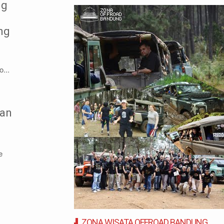
ng
ng
...
dan
e
ZONA WISATA OFFROAD BANDUNG