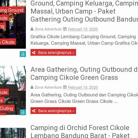
Ground, Camping Keluarga, Campi
ing Ground
Massal, Urban Camp - Paket
kole
Gathering Outing Outbound Bandu
ng
Zona Adventure
Februari 15, 2020
Grafika Cikole Lembang Camping Ground, Camping
 Cikole
Keluarga, Camping Massal, Urban Camp Grafika Ciko
Baca selengkapnya »
Area Gathering, Outing Outbound 
Camping Cikole Green Grass
Zona Adventure
Februari 15, 2020
kole
Area Gathering, Outing Outbound dan Camping Cikol
ss
Green Grass Cikole Green Grass Cikole ...
Outing
Baca selengkapnya »
ata
Camping di Orchid Forest Cikole
Lembang Bandung Barat - Paket