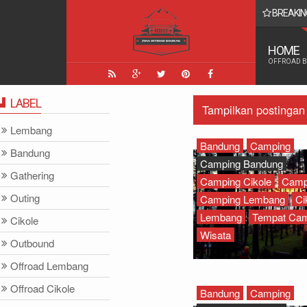
BREAKIN
lasannya Biar Tak Salah Paham
HOME
OFFROAD 
LABEL
Tampilkan postingan
Lembang
Bandung
Camping
Bandung
Camping Bandung
Gathering
Camping Cikole
Camp
Outing
Camping Lembang
Ci
Lembang
Tempat Cam
Cikole
Wisata
Outbound
Offroad Lembang
Offroad Cikole
Bandung
Camping