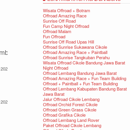
Wisata Offroad + Botram
Offroad Amazing Race
Sunrise Off Road
Fun Camp Night Offroad
Offroad Malam
Fun Offroad
Sunrise Off Road Upas Hill
Offroad Sunrise Sukawana Cikole
mbang Terpopuler 2020
Offroad Amazing Race + Paintball
Offroad Sunrise Tangkuban Perahu
Wisata Offroad Cikole Bandung Jawa Barat
Night Offroad
2020 Tempat Camping di Bandung – Inilah
Offroad Lembang Bandung Jawa Barat
Offroad Amazing Race + Fun Team Building
Offroad + Paintball + Fun Team Building
Offroad Lembang Kabupaten Bandung Barat
Jawa Barat
Jalur Offroad Cikole Lembang
 2020
Offroad Orchid Forest Cikole
Offroad Green Grass Cikole
Offroad Grafika Cikole
Offroad Lembang Land Rover
Paket Offroad Cikole Lembang