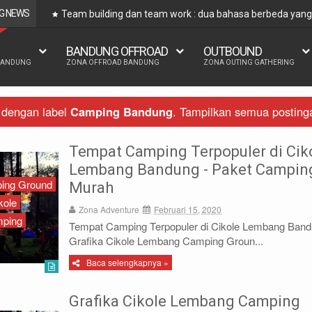
G NEWS
Team building dan team work : dua bahasa berbeda ya
BANDUNG OFFROAD
OUTBOUND
BANDUNG
ZONA OFFROAD BANDUNG
ZONA OUTING GATHERING
 dengan label
Camping Bandung
.
Tampilkan semua posting
Tempat Camping Terpopuler di Cik
Lembang Bandung - Paket Campin
ing Ground
Murah
kole
Zona Adventure
Februari 15, 2020
ping
Tempat Camping Terpopuler di Cikole Lembang Ban
Grafika Cikole Lembang Camping Groun...
Baca selengkapnya »
Grafika Cikole Lembang Camping