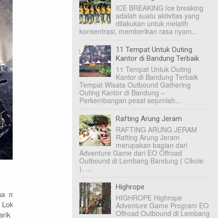
ICE BREAKING Ice breaking
adalah suatu aktivitas yang
dilakukan untuk melatih
konsentrasi, memberikan rasa nyam...
11 Tempat Untuk Outing
Kantor di Bandung Terbaik
11 Tempat Untuk Outing
Kantor di Bandung Terbaik
Tempat Wisata Outbound Gathering
Outing Kantor di Bandung –
Perkembangan pesat sejumlah...
Rafting Arung Jeram
RAFTING ARUNG JERAM
Rafting Arung Jeram
merupakan bagian dari
Adventure Game dari EO Offroad
Outbound di Lembang Bandung ( Cikole
). ...
Highrope
ena merupakan tempat penangkaran rusa di
HIGHROPE Highrope
Lokasinya kini bahkan sudah mengalami
Adventure Game Program EO
Offroad Outbound di Lembang
narik minat wisatawan. Harga sewa tenda di