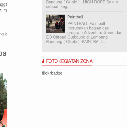
Bandung ( Cikole ). HIGH ROPE Dalam
gga XXX ribu rupiah pertenda disesuaikan
sebuah keg...
ket masuk ke Ranca Upas Bandung dikenai
Paintball
PAINTBALL Paintball
merupakan bagian dari
program Adventure Game dari
ng km 11, Ciwidey, Bandung.
EO Offroad Outbound di Lembang
Bandung ( Cikole ). PAINTBALL...
bang
FOTO KEGIATAN ZONA
flickrbadge