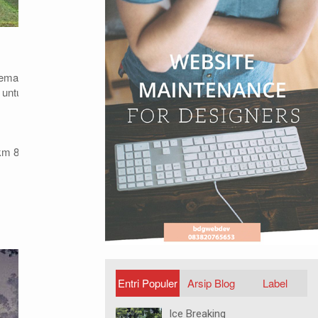
mematok harga masuk mulai dari Rp15.000
t untuk kemping termasuk penyewaan tenda
km 8 Desa Cikole, Lembang, Bandung Barat.
Entri Populer
Arsip Blog
Label
Ice Breaking