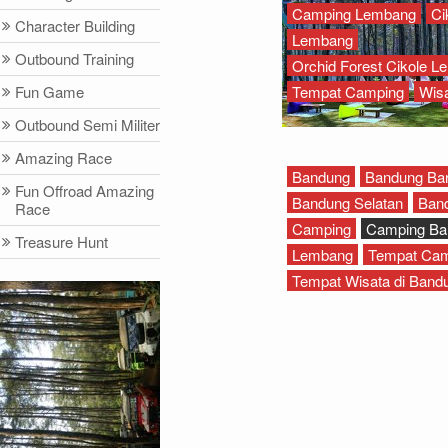
Camping Lembang
Ci
Character Building
Lembang
Outbound Training
Orchid Forest Cikole 
Fun Game
Tempat Camping
Wis
Outbound Semi Militer
Amazing Race
Bandung
Bandung Bar
Fun Offroad Amazing
Bandung Selatan
Ban
Race
Camping
Camping Ba
Treasure Hunt
Lembang
Tempat Cam
Tempat Wisata di Band