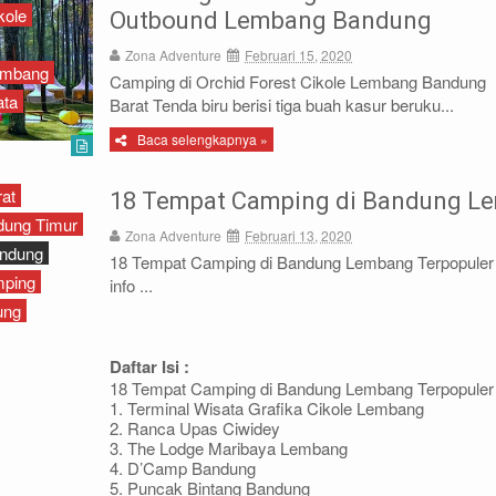
kole
Outbound Lembang Bandung
Zona Adventure
Februari 15, 2020
Lembang
Camping di Orchid Forest Cikole Lembang Bandung
ata
Barat Tenda biru berisi tiga buah kasur beruku...
Baca selengkapnya »
at
18 Tempat Camping di Bandung Le
dung Timur
Zona Adventure
Februari 13, 2020
ndung
18 Tempat Camping di Bandung Lembang Terpopuler 
ping
info ...
ung
Daftar Isi :
18 Tempat Camping di Bandung Lembang Terpopuler
1. Terminal Wisata Grafika Cikole Lembang
2. Ranca Upas Ciwidey
3. The Lodge Maribaya Lembang
4. D’Camp Bandung
5. Puncak Bintang Bandung