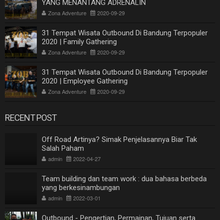
YANG MENANTANG ADRENALIN
Zona Adventure
2020-09-29
31 Tempat Wisata Outbound Di Bandung Terpopuler
2020 | Family Gathering
Zona Adventure
2020-09-29
31 Tempat Wisata Outbound Di Bandung Terpopuler
2020 | Employee Gathering
Zona Adventure
2020-09-29
RECENT POST
Off Road Artinya? Simak Penjelasannya Biar Tak
Salah Paham
admin
2022-04-27
Team building dan team work : dua bahasa berbeda
yang berkesinambungan
admin
2022-03-01
Outbound - Pengertian, Permainan, Tujuan serta