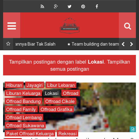
HOME
Offroad Bandung
Bandung Offroad
Zona Offroad Bandung
Outbound
Zona Outing Gathering
 Salah
Team building dan team work : dua bahasa berbeda
yang berkesinambungan
Paket
Zona Bandung Offroad
Tampilkan postingan dengan label
Lokasi
.
Tampilkan
semua postingan
Offroad
Recomended
Outbound
Hiburan
Jayagiri
Libur Lebaran
Liburan Keluarga
Lokasi
Offroad
Offroad
Offroad Bandung
Offroad Cikole
Offroad Family
Offroad Grafika
Rafting
Offroad Lembang
Offroad Sukawana
Paintball
Paket Offroad Keluarga
Rekreasi