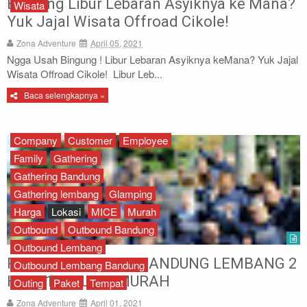
Bingung Libur Lebaran Asyiknya ke Mana?
Wisata
Archery
Yuk Jajal Wisata Offroad Cikole!
Zona Adventure
April 05, 2021
Paket Outbound
Ngga Usah Bingung ! Libur Lebaran Asyiknya keMana? Yuk Jajal
Wisata Offroad Cikole! Libur Leb...
Paket Offroad
Baca selengkapnya »
About Us
Company
Customer
Employee
Contact Us
Family
Gathering
Gathering Bandung
Gathering lembang
Glamping
Harga
Lokasi
MICE
Murah
Outbound
Outbound Bandung
Outbound Lembang
PAKET OUTBOUND BANDUNG LEMBANG 2
Outbound Lembang Bandung
HARI 1 MALAM MURAH
Outing
Paket
Tempat
Zona Adventure
April 01, 2021