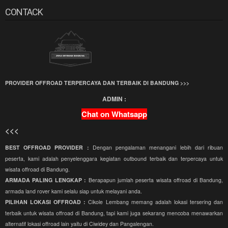
CONTACK
PROVIDER OFFROAD TERPERCAYA DAN TERBAIK DI BANDUNG >>>
ADMIN :
Chat on Whatsapp
<<<
BEST OFFROAD PROVIDER :
Dengan pengalaman menangani lebih dari ribuan
peserta, kami adalah penyelenggara kegiatan outbound terbaik dan terpercaya untuk
wisata offroad di Bandung.
ARMADA PALING LENGKAP :
Berapapun jumlah peserta wisata offroad di Bandung,
armada land rover kami selalu siap untuk melayani anda.
PILIHAN LOKASI OFFROAD :
Cikole Lembang memang adalah lokasi tersering dan
terbaik untuk wisata offroad di Bandung, tapi kami juga sekarang mencoba menawarkan
alternatif lokasi offroad lain yaitu di Ciwidey dan Pangalengan.