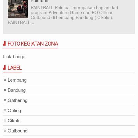
Paintball
PAINTBALL Paintball merupakan bagian dari
program Adventure Game dari EO Offroad
Outbound di Lembang Bandung ( Cikole ).
PAINTBALL...
FOTO KEGIATAN ZONA
flickrbadge
LABEL
Lembang
Bandung
Gathering
Outing
Cikole
Outbound