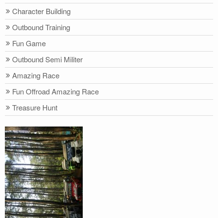
Character Building
Outbound Training
Fun Game
Outbound Semi Militer
Amazing Race
Fun Offroad Amazing Race
Treasure Hunt