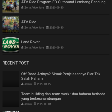
ATV Ride Program EO Outbound Lembang Bandung
Zona Adventure
2020-09-30
ATV Ride
Zona Adventure
2020-09-30
Land Rover
Zona Adventure
2020-09-30
RECENT POST
Off Road Artinya? Simak Penjelasannya Biar Tak
Salah Paham
admin
2022-04-27
Team building dan team work : dua bahasa berbeda
yang berkesinambungan
admin
2022-03-01