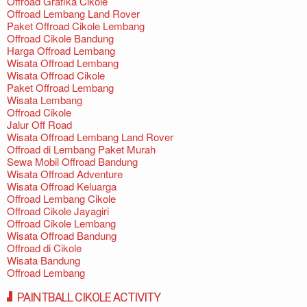
Offroad Grafika Cikole
Offroad Lembang Land Rover
Paket Offroad Cikole Lembang
Offroad Cikole Bandung
Harga Offroad Lembang
Wisata Offroad Lembang
Wisata Offroad Cikole
Paket Offroad Lembang
Wisata Lembang
Offroad Cikole
Jalur Off Road
Wisata Offroad Lembang Land Rover
Offroad di Lembang Paket Murah
Sewa Mobil Offroad Bandung
Wisata Offroad Adventure
Wisata Offroad Keluarga
Offroad Lembang Cikole
Offroad Cikole Jayagiri
Offroad Cikole Lembang
Wisata Offroad Bandung
Offroad di Cikole
Wisata Bandung
Offroad Lembang
PAINTBALL CIKOLE ACTIVITY