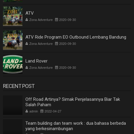
ATV
Zona Adventure
2020-09-30
ATV Ride Program EO Outbound Lembang Bandung
Zona Adventure
2020-09-30
Land Rover
Zona Adventure
2020-09-30
RECENT POST
Off Road Artinya? Simak Penjelasannya Biar Tak
Salah Paham
admin
2022-04-27
Team building dan team work : dua bahasa berbeda
yang berkesinambungan