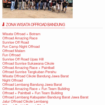
ZONA WISATA OFFROAD BANDUNG
Wisata Offroad + Botram
Offroad Amazing Race
Sunrise Off Road
Fun Camp Night Offroad
Offroad Malam
Fun Offroad
Sunrise Off Road Upas Hill
Offroad Sunrise Sukawana Cikole
Offroad Amazing Race + Paintball
Offroad Sunrise Tangkuban Perahu
Wisata Offroad Cikole Bandung Jawa Barat
Night Offroad
Offroad Lembang Bandung Jawa Barat
Offroad Amazing Race + Fun Team Building
Offroad + Paintball + Fun Team Building
Offroad Lembang Kabupaten Bandung Barat Jawa Barat
Jalur Offroad Cikole Lembang