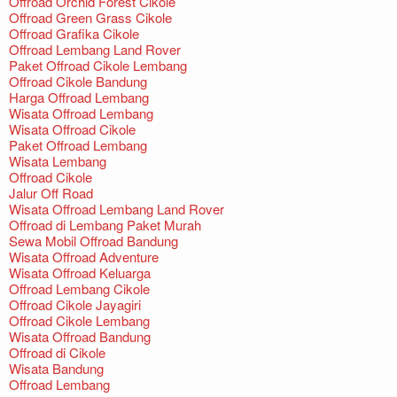
Offroad Orchid Forest Cikole
Offroad Green Grass Cikole
Offroad Grafika Cikole
Offroad Lembang Land Rover
Paket Offroad Cikole Lembang
Offroad Cikole Bandung
Harga Offroad Lembang
Wisata Offroad Lembang
Wisata Offroad Cikole
Paket Offroad Lembang
Wisata Lembang
Offroad Cikole
Jalur Off Road
Wisata Offroad Lembang Land Rover
Offroad di Lembang Paket Murah
Sewa Mobil Offroad Bandung
Wisata Offroad Adventure
Wisata Offroad Keluarga
Offroad Lembang Cikole
Offroad Cikole Jayagiri
Offroad Cikole Lembang
Wisata Offroad Bandung
Offroad di Cikole
Wisata Bandung
Offroad Lembang