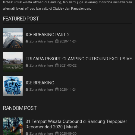
terbaik untuk wisata offroad di Bandung, tapi kami juga sekarang mencoba menawarkan
alternatif lokasi offroad lain yaitu di Ciwidey dan Pangalengan.
FEATURED POST
ICE BREAKING PART 2
Zona Adventure
2020-11-24
TRIZARA RESORT GLAMPING OUTBOUND EXCLUSIVE
Zona Adventure
2021-03-22
ICE BREAKING
Zona Adventure
2020-11-24
RANDOM POST
31 Tempat Wisata Outbound di Bandung Terpopuler
Recomended 2020 | Murah
Zona Adventure
2020-09-30