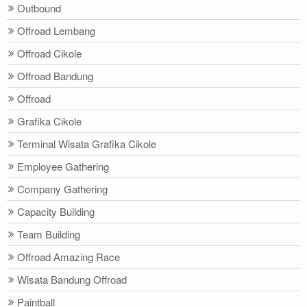
Outbound
Offroad Lembang
Offroad Cikole
Offroad Bandung
Offroad
Grafika Cikole
Terminal Wisata Grafika Cikole
Employee Gathering
Company Gathering
Capacity Building
Team Building
Offroad Amazing Race
Wisata Bandung Offroad
Paintball