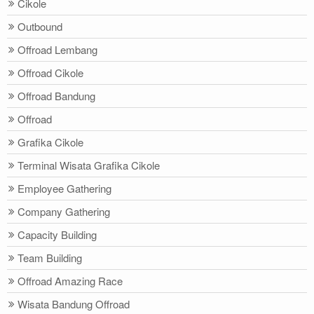
Cikole
Outbound
Offroad Lembang
Offroad Cikole
Offroad Bandung
Offroad
Grafika Cikole
Terminal Wisata Grafika Cikole
Employee Gathering
Company Gathering
Capacity Building
Team Building
Offroad Amazing Race
Wisata Bandung Offroad