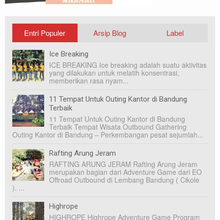
Entri Populer
Arsip Blog
Label
Ice Breaking
ICE BREAKING Ice breaking adalah suatu aktivitas
yang dilakukan untuk melatih konsentrasi,
memberikan rasa nyam...
11 Tempat Untuk Outing Kantor di Bandung
Terbaik
11 Tempat Untuk Outing Kantor di Bandung
Terbaik Tempat Wisata Outbound Gathering
Outing Kantor di Bandung – Perkembangan pesat sejumlah...
Rafting Arung Jeram
RAFTING ARUNG JERAM Rafting Arung Jeram
merupakan bagian dari Adventure Game dari EO
Offroad Outbound di Lembang Bandung ( Cikole
). ...
Highrope
HIGHROPE Highrope Adventure Game Program