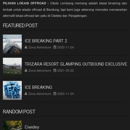
PILIHAN LOKASI OFFROAD :
Cikole Lembang memang adalah lokasi tersering dan
terbaik untuk wisata offroad di Bandung, tapi kami juga sekarang mencoba menawarkan
alternatif lokasi offroad lain yaitu di Ciwidey dan Pangalengan.
FEATURED POST
ICE BREAKING PART 2
Zona Adventure
2020-11-24
TRIZARA RESORT GLAMPING OUTBOUND EXCLUSIVE
Zona Adventure
2021-03-22
ICE BREAKING
Zona Adventure
2020-11-24
RANDOM POST
Ciwidey