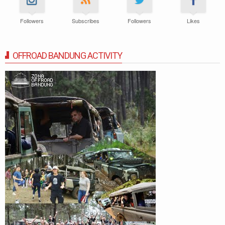
Followers
Subscribes
Followers
Likes
OFFROAD BANDUNG ACTIVITY