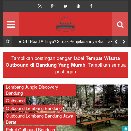
HOME
Offroad Bandung
Bandung Offroad
Zona Offroad Bandung
Outbound
Zona Outing Gathering
 Salah
Team building dan team work : dua bahasa berbeda
yang berkesinambungan
Paket
Zona Bandung Offroad
Tampilkan postingan dengan label
Tempat Wisata
Outbound di Bandung Yang Murah
.
Tampilkan semua
Offroad
Recomended
postingan
Outbound
Lembang Jungle Discovery
Bandung
Offroad
Outbound
Outbound Lembang Bandung
Rafting
Outbound Lembang Bandung Jawa
Barat
Paintball
Paket Outbound Bandung