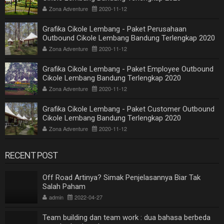
Zona Adventure
2020-11-12
Grafika Cikole Lembang - Paket Perusahaan
Outbound Cikole Lembang Bandung Terlengkap 2020
Zona Adventure
2020-11-12
Grafika Cikole Lembang - Paket Employee Outbound
Cikole Lembang Bandung Terlengkap 2020
Zona Adventure
2020-11-12
Grafika Cikole Lembang - Paket Customer Outbound
Cikole Lembang Bandung Terlengkap 2020
Zona Adventure
2020-11-12
RECENT POST
Off Road Artinya? Simak Penjelasannya Biar Tak
Salah Paham
admin
2022-04-27
Team building dan team work : dua bahasa berbeda