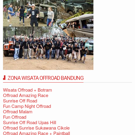
ZONA WISATA OFFROAD BANDUNG
Wisata Offroad + Botram
Offroad Amazing Race
Sunrise Off Road
Fun Camp Night Offroad
Offroad Malam
Fun Offroad
Sunrise Off Road Upas Hill
Offroad Sunrise Sukawana Cikole
Offroad Amazing Race + Paintball