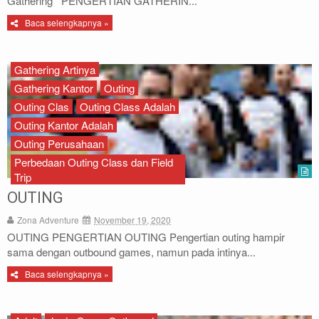
Gathering PENGERTIAN GATHERIN...
Archery
Baca selengkapnya »
Paket Outbound
Gathering Artinya
Gathering Kantor
Outing
Paket Offroad
Outing Clas
Outing Class Adalah
About Us
Outing Kantor Adalah
Outing Perusahaan
Contact Us
Perbedaan Outing Class dan Field
Trip
OUTING
Zona Adventure
November 19, 2020
OUTING PENGERTIAN OUTING Pengertian outing hampir
sama dengan outbound games, namun pada intinya...
Baca selengkapnya »