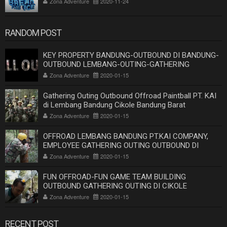
Zona Adventure
2020-11-24
RANDOM POST
KEY PROPERTY BANDUNG-OUTBOUND DI BANDUNG-
OUTBOUND LEMBANG-OUTING-GATHERING
COMPANY, EMPLOYEE
Zona Adventure
2020-01-15
Gathering Outing Outbound Offroad Paintball PT. KAI
di Lembang Bandung Cikole Bandung Barat
Zona Adventure
2020-01-15
OFFROAD LEMBANG BANDUNG PT.KAI COMPANY,
EMPLOYEE GATHERING OUTING OUTBOUND DI
LEMBANG BANDUNG
Zona Adventure
2020-01-15
FUN OFFROAD-FUN GAME TEAM BUILDING
OUTBOUND GATHERING OUTING DI CIKOLE
LEMBANG BANDUNG-KANTOR PERTANAHAN
Zona Adventure
2020-01-15
KABUPATEN KENDAL
RECENT POST