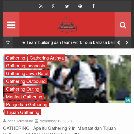
HOME
Offroad Bandung
Bandung Offroad
Zona Offroad Bandung
Outbound
Zona Outing Gathering
 Salah
Team building dan team work : dua bahasa berbeda
yang berkesinambungan
Paket
Zona Bandung Offroad
Gathering
Gathering Artinya
Gathering Indonesia
Offroad
Recomended
Gathering Jawa Barat
Gathering Outbound
Outbound
Gathering Outing
Offroad
Manfaat Gathering
Pengertian Gathering
GATHERING
Rafting
Tujuan Gathering
Zona Adventure
November 19, 2020
Paintball
GATHERING Apa itu Gathering ? Ini Manfaat dan Tujuan