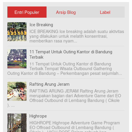
Entri Populer
Arsip Blog
Label
Ice Breaking
ICE BREAKING Ice breaking adalah suatu aktivitas
yang dilakukan untuk melatih konsentrasi,
memberikan rasa nyam...
11 Tempat Untuk Outing Kantor di Bandung
Terbaik
11 Tempat Untuk Outing Kantor di Bandung
Terbaik Tempat Wisata Outbound Gathering
Outing Kantor di Bandung – Perkembangan pesat sejumlah...
Rafting Arung Jeram
RAFTING ARUNG JERAM Rafting Arung Jeram
merupakan bagian dari Adventure Game dari EO
Offroad Outbound di Lembang Bandung ( Cikole
). ...
Highrope
HIGHROPE Highrope Adventure Game Program
EO Offroad Outbound di Lembang Bandung (