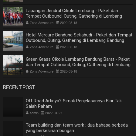
Lapangan Jendral Cikole Lembang - Paket dan
Tempat Outbound, Outing, Gathering di Lembang
Bandung
Zona Adventure
2020-03-18
Hotel Mercure Bandung Setiabudi - Paket dan Tempat
Outbound, Outing, Gathering di Lembang Bandung
Zona Adventure
2020-03-18
Green Grass Cikole Lembang Bandung Barat - Paket
dan Tempat Outbound, Outing, Gathering di Lembang
Bandung
Zona Adventure
2020-03-18
RECENT POST
Off Road Artinya? Simak Penjelasannya Biar Tak
Salah Paham
admin
2022-04-27
Team building dan team work : dua bahasa berbeda
yang berkesinambungan