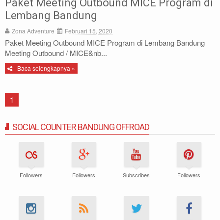
Paket Meeting Outbound MICE Program di
Archery
Lembang Bandung
Zona Adventure
Februari 15, 2020
Paket Outbound
Paket Meeting Outbound MICE Program di Lembang Bandung
Meeting Outbound / MICE&nb...
Paket Offroad
Baca selengkapnya »
About Us
1
Contact Us
SOCIAL COUNTER BANDUNG OFFROAD
Followers
Followers
Subscribes
Followers