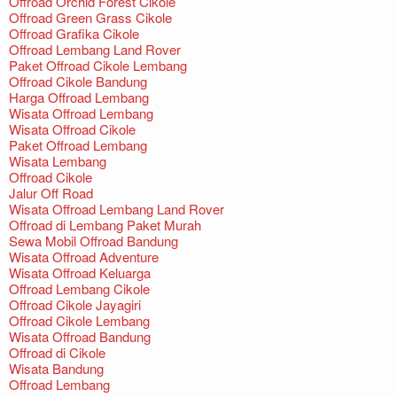
Offroad Orchid Forest Cikole
Offroad Green Grass Cikole
Offroad Grafika Cikole
Offroad Lembang Land Rover
Paket Offroad Cikole Lembang
Offroad Cikole Bandung
Harga Offroad Lembang
Wisata Offroad Lembang
Wisata Offroad Cikole
Paket Offroad Lembang
Wisata Lembang
Offroad Cikole
Jalur Off Road
Wisata Offroad Lembang Land Rover
Offroad di Lembang Paket Murah
Sewa Mobil Offroad Bandung
Wisata Offroad Adventure
Wisata Offroad Keluarga
Offroad Lembang Cikole
Offroad Cikole Jayagiri
Offroad Cikole Lembang
Wisata Offroad Bandung
Offroad di Cikole
Wisata Bandung
Offroad Lembang