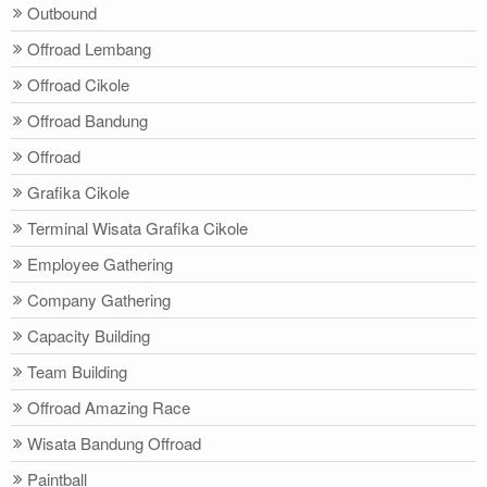
Outbound
Offroad Lembang
Offroad Cikole
Offroad Bandung
Offroad
Grafika Cikole
Terminal Wisata Grafika Cikole
Employee Gathering
Company Gathering
Capacity Building
Team Building
Offroad Amazing Race
Wisata Bandung Offroad
Paintball