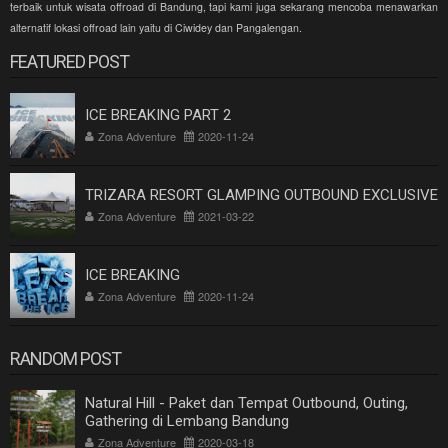
terbaik untuk wisata offroad di Bandung, tapi kami juga sekarang mencoba menawarkan
alternatif lokasi offroad lain yaitu di Ciwidey dan Pangalengan.
FEATURED POST
ICE BREAKING PART 2
Zona Adventure
2020-11-24
TRIZARA RESORT GLAMPING OUTBOUND EXCLUSIVE
Zona Adventure
2021-03-22
ICE BREAKING
Zona Adventure
2020-11-24
RANDOM POST
Natural Hill - Paket dan Tempat Outbound, Outing,
Gathering di Lembang Bandung
Zona Adventure
2020-03-18