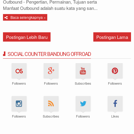
Outbound - Pengertian, Permainan, Tujuan serta
Archery
Manfaat Outbound adalah suatu kata yang san...
Baca selengkapnya »
Paket Outbound
Postingan Lebih Baru
Postingan Lama
Paket Offroad
About Us
SOCIAL COUNTER BANDUNG OFFROAD
Contact Us
Followers
Followers
Subscribes
Followers
Followers
Subscribes
Followers
Likes