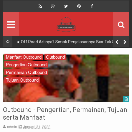
HOME
Offroad Bandung
Bandung Offroad
Zona Offroad Bandung
Outbound
Zona Outing Gathering
 Salah
Team building dan team work : dua bahasa berbeda
yang berkesinambungan
Paket
Zona Bandung Offroad
Manfaat Outbound
Outbound
Pengertian Outbound
Offroad
Recomended
Permainan Outbound
Tujuan Outbound
Outbound
Offroad
Outbound - Pengertian, Permainan, Tujuan
Rafting
serta Manfaat
Paintball
admin
Januari 31, 2022