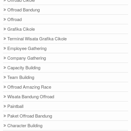
Offroad Bandung
Offroad
Grafika Cikole
Terminal Wisata Grafika Cikole
Employee Gathering
Company Gathering
Capacity Building
Team Building
Offroad Amazing Race
Wisata Bandung Offroad
Paintball
Paket Offroad Bandung
Character Building