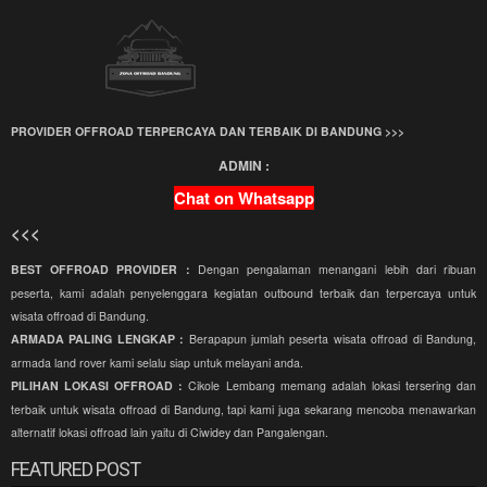
PROVIDER OFFROAD TERPERCAYA DAN TERBAIK DI BANDUNG >>>
ADMIN :
Chat on Whatsapp
<<<
BEST OFFROAD PROVIDER :
Dengan pengalaman menangani lebih dari ribuan
peserta, kami adalah penyelenggara kegiatan outbound terbaik dan terpercaya untuk
wisata offroad di Bandung.
ARMADA PALING LENGKAP :
Berapapun jumlah peserta wisata offroad di Bandung,
armada land rover kami selalu siap untuk melayani anda.
PILIHAN LOKASI OFFROAD :
Cikole Lembang memang adalah lokasi tersering dan
terbaik untuk wisata offroad di Bandung, tapi kami juga sekarang mencoba menawarkan
alternatif lokasi offroad lain yaitu di Ciwidey dan Pangalengan.
FEATURED POST