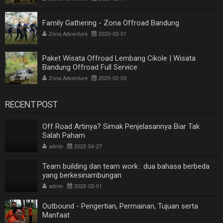
Family Gathering - Zona Offroad Bandung
Zona Adventure
2020-02-01
Paket Wisata Offroad Lembang Cikole | Wisata
Bandung Offroad Full Service
Zona Adventure
2020-02-03
RECENT POST
Off Road Artinya? Simak Penjelasannya Biar Tak
Salah Paham
admin
2022-04-27
Team building dan team work : dua bahasa berbeda
yang berkesinambungan
admin
2022-03-01
Outbound - Pengertian, Permainan, Tujuan serta
Manfaat