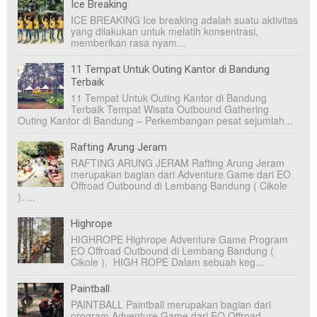
Ice Breaking
ICE BREAKING Ice breaking adalah suatu aktivitas
yang dilakukan untuk melatih konsentrasi,
memberikan rasa nyam...
11 Tempat Untuk Outing Kantor di Bandung
Terbaik
11 Tempat Untuk Outing Kantor di Bandung
Terbaik Tempat Wisata Outbound Gathering
Outing Kantor di Bandung – Perkembangan pesat sejumlah...
Rafting Arung Jeram
RAFTING ARUNG JERAM Rafting Arung Jeram
merupakan bagian dari Adventure Game dari EO
Offroad Outbound di Lembang Bandung ( Cikole
). ...
Highrope
HIGHROPE Highrope Adventure Game Program
EO Offroad Outbound di Lembang Bandung (
Cikole ). HIGH ROPE Dalam sebuah keg...
Paintball
PAINTBALL Paintball merupakan bagian dari
program Adventure Game dari EO Offroad