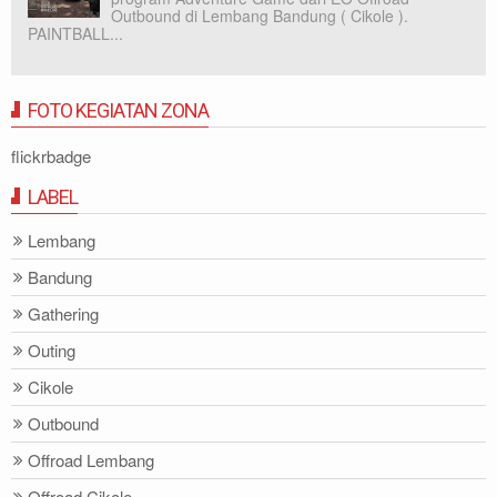
Outbound di Lembang Bandung ( Cikole ).
PAINTBALL...
FOTO KEGIATAN ZONA
flickrbadge
LABEL
Lembang
Bandung
Gathering
Outing
Cikole
Outbound
Offroad Lembang
Offroad Cikole