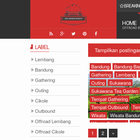
BREAKIN
 Yang Paling Seru - Zona Adventure Indonesia
HOME
OFFROAD 
LABEL
Tampilkan postinga
Lembang
Bandung
Bandung Bar
Bandung
Gathering
Lembang
Gathering
Outing
Sukawana
Outing
Sukawana Tea Garden
Tempat Gathering
Cikole
Tempat Outbound
Tem
Outbound
Wisata
Wisata Bandu
Offroad Lembang
Wisata Outbound
Wis
Offroad Cikole
1
2
»