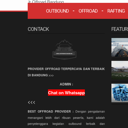
Offroad Bandung
Offroad
OUTBOUND
OFFROAD
RAFTING
Grafika Cikole
CONTACK
FEATUR
Terminal Wisata
Grafika Cikole
Employee Gathering
Company Gathering
Capacity Building
PROVIDER OFFROAD TERPERCAYA DAN TERBAIK
Team Building
DI BANDUNG >>>
Offroad Amazing
ADMIN :
Race
Chat on Whatsapp
Wisata Bandung
<<<
Offroad
Paintball
BEST OFFROAD PROVIDER :
Dengan pengalaman
menangani lebih dari ribuan peserta, kami adalah
Paket Offroad
penyelenggara kegiatan outbound terbaik dan
Bandung