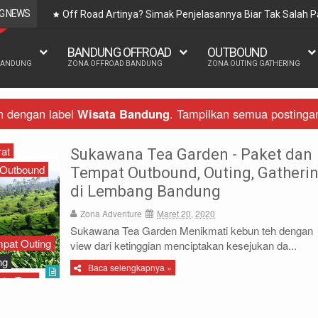
G NEWS
Off Road Artinya? Simak Penjelasannya Biar Tak Salah
BANDUNG OFFROAD
OUTBOUND
BANDUNG
ZONA OFFROAD BANDUNG
ZONA OUTING GATHERING
n dengan label
Wisata Bandung
.
Tampilkan semua postinga
at
Sukawana Tea Garden - Paket dan
Outbound
Tempat Outbound, Outing, Gatheri
di Lembang Bandung
Zona Adventure
Maret 20, 2020
Sukawana Tea Garden Menikmati kebun teh dengan
pat Outing
view dari ketinggian menciptakan kesejukan da...
ng
Baca selengkapnya »
ata Tour