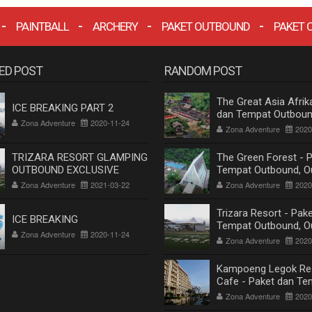
PAINTBALL
ARCHERY
PAKET OUTBOUND
PAKET 
ED POST
RANDOM POST
The Great Asia Afrik
ICE BREAKING PART 2
dan Tempat Outboun
Zona Adventure
2020-11-24
Outing, Gathering di
Zona Adventure
2020
Bandung
TRIZARA RESORT GLAMPING
The Green Forest - 
OUTBOUND EXCLUSIVE
Tempat Outbound, Ou
Gathering di Lemban
Zona Adventure
2021-03-22
Zona Adventure
2020
Bandung
Trizara Resort - Pak
ICE BREAKING
Tempat Outbound, Ou
Zona Adventure
2020-11-24
Gathering di Lemban
Zona Adventure
2020
Bandung
Kampoeng Legok Re
Cafe - Paket dan Te
Outbound, Outing, Ga
Zona Adventure
2020
di Lembang Bandung