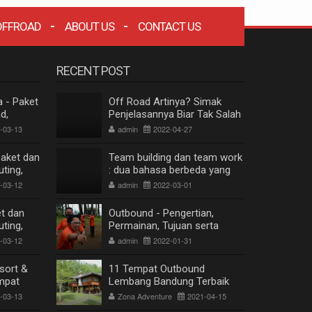
OFFROAD
ABOUT US
CONTACT US
RECENT POST
a - Paket
Off Road Artinya? Simak
d,
Penjelasannya Biar Tak Salah
 Lembang
Paham
-03-13
admin
2022-04-27
Paket dan
Team building dan team work
ting,
: dua bahasa berbeda yang
g
berkesinambungan
-03-12
admin
2022-03-01
et dan
Outbound - Pengertian,
ting,
Permainan, Tujuan serta
g
Manfaat
-03-12
admin
2022-01-31
sort &
11 Tempat Outbound
mpat
Lembang Bandung Terbaik
thering
Terpopuler
-03-13
Zona Adventure
2021-04-15
ZONA WISATA OFFROAD BANDUNG