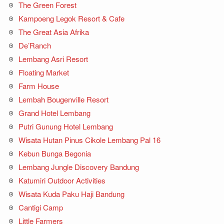
The Green Forest
Kampoeng Legok Resort & Cafe
The Great Asia Afrika
De’Ranch
Lembang Asri Resort
Floating Market
Farm House
Lembah Bougenville Resort
Grand Hotel Lembang
Putri Gunung Hotel Lembang
Wisata Hutan Pinus Cikole Lembang Pal 16
Kebun Bunga Begonia
Lembang Jungle Discovery Bandung
Katumiri Outdoor Activities
Wisata Kuda Paku Haji Bandung
Cantigi Camp
Little Farmers