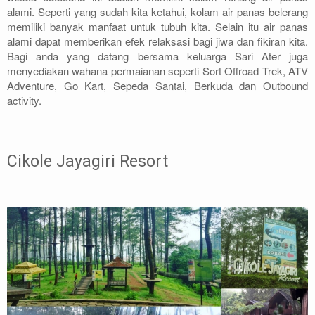
alami. Seperti yang sudah kita ketahui, kolam air panas belerang
memiliki banyak manfaat untuk tubuh kita. Selain itu air panas
alami dapat memberikan efek relaksasi bagi jiwa dan fikiran kita.
Bagi anda yang datang bersama keluarga Sari Ater juga
menyediakan wahana permaianan seperti Sort Offroad Trek, ATV
Adventure, Go Kart, Sepeda Santai, Berkuda dan Outbound
activity.
Cikole Jayagiri Resort