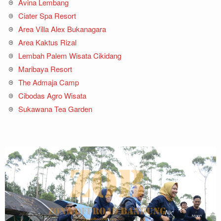
Avina Lembang
Ciater Spa Resort
Area Villa Alex Bukanagara
Area Kaktus Rizal
Lembah Palem Wisata Cikidang
Maribaya Resort
The Admaja Camp
Cibodas Agro Wisata
Sukawana Tea Garden