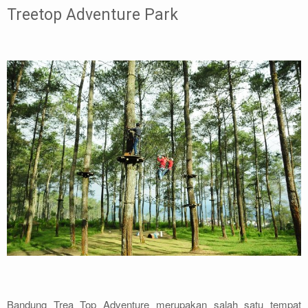
Treetop Adventure Park
Bandung Trea Top Adventure merupakan salah satu tempat