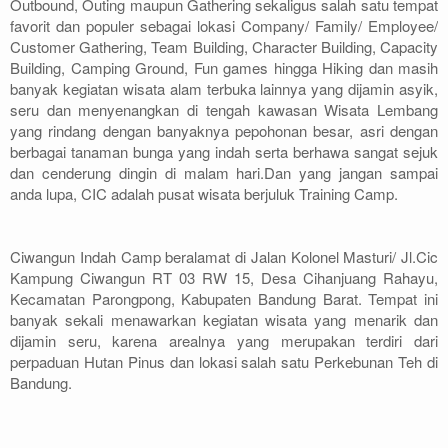
Outbound, Outing maupun Gathering sekaligus salah satu tempat
favorit dan populer sebagai lokasi Company/ Family/ Employee/
Customer Gathering, Team Building, Character Building, Capacity
Building, Camping Ground, Fun games hingga Hiking dan masih
banyak kegiatan wisata alam terbuka lainnya yang dijamin asyik,
seru dan menyenangkan di tengah kawasan Wisata Lembang
yang rindang dengan banyaknya pepohonan besar, asri dengan
berbagai tanaman bunga yang indah serta berhawa sangat sejuk
dan cenderung dingin di malam hari.Dan yang jangan sampai
anda lupa, CIC adalah pusat wisata berjuluk Training Camp.
Ciwangun Indah Camp beralamat di Jalan Kolonel Masturi/ Jl.Cic
Kampung Ciwangun RT 03 RW 15, Desa Cihanjuang Rahayu,
Kecamatan Parongpong, Kabupaten Bandung Barat. Tempat ini
banyak sekali menawarkan kegiatan wisata yang menarik dan
dijamin seru, karena arealnya yang merupakan terdiri dari
perpaduan Hutan Pinus dan lokasi salah satu Perkebunan Teh di
Bandung.