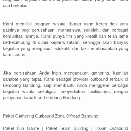
dan berkelas.
Kami memiliki program wisata liburan yang keren dan seru
pastinya bagi perusahaan, mahasiswa, sekolah, dan berbagai
komunitas lainnya. Kami punya tim yang kreatif dan telah lama
berkecimpung di dunia kepariwisataan, sehingga akan banyak
kegiatan yang menghibur, edukatif, dan tak membosankan yang
kami susun.
Jika perusahaan Anda ingin mengadakan gathering, kamilah
sahabat yang tepat. Kami sebagai provider outbound terbaik di
Lembang Bandung, siap membantu Anda menggelar berbagai
kegiatan wisata sekaligus menyediakan fasilitasnya, dengan
pelayanan terbaik se-Lembang Bandung.
Paket Gathering Outbound Zona Offroad Bandung:
Paket Fun Game | Paket Team Building | Paket Outbound