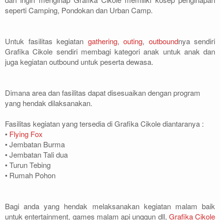
seperti Camping, Pondokan dan Urban Camp.
Untuk fasilitas kegiatan
gathering
,
outing
,
outbound
nya sendiri
Grafika Cikole sendiri membagi kategori anak untuk anak dan
juga kegiatan outbound untuk peserta dewasa.
Dimana area dan fasilitas dapat disesuaikan dengan program
yang hendak dilaksanakan.
Fasilitas kegiatan yang tersedia di Grafika Cikole diantaranya :
•
Flying Fox
• Jembatan Burma
• Jembatan Tali dua
• Turun Tebing
• Rumah Pohon
Bagi anda yang hendak melaksanakan kegiatan malam baik
untuk entertainment, games malam api unggun dll,
Grafika Cikole