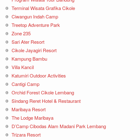
Terminal Wisata Grafika Cikole
Ciwangun Indah Camp
Treetop Adventure Park
Zone 235
Sari Ater Resort
Cikole Jayagiri Resort
Kampung Bambu
Villa Kancil
Katumiri Outdoor Activities
Cantigi Camp
Orchid Forest Cikole Lembang
Sindang Reret Hotel & Restaurant
Maribaya Resort
The Lodge Maribaya
D’Camp Cibodas Alam Madani Park Lembang
Trizara Resort