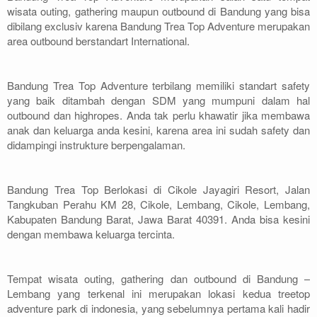
wisata outing, gathering maupun outbound di Bandung yang bisa
dibilang exclusiv karena Bandung Trea Top Adventure merupakan
area outbound berstandart International.
Bandung Trea Top Adventure terbilang memiliki standart safety
yang baik ditambah dengan SDM yang mumpuni dalam hal
outbound dan highropes. Anda tak perlu khawatir jika membawa
anak dan keluarga anda kesini, karena area ini sudah safety dan
didampingi instrukture berpengalaman.
Bandung Trea Top Berlokasi di Cikole Jayagiri Resort, Jalan
Tangkuban Perahu KM 28, Cikole, Lembang, Cikole, Lembang,
Kabupaten Bandung Barat, Jawa Barat 40391. Anda bisa kesini
dengan membawa keluarga tercinta.
Tempat wisata outing, gathering dan outbound di Bandung –
Lembang yang terkenal ini merupakan lokasi kedua treetop
adventure park di indonesia, yang sebelumnya pertama kali hadir