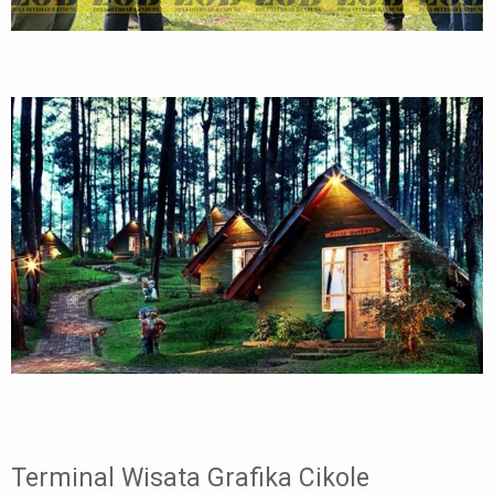
Terminal Wisata Grafika Cikole