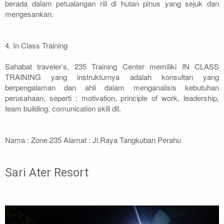
berada dalam petualangan riil di hutan pinus yang sejuk dan
mengesankan.
4. In Class Training
Sahabat traveler’s, 235 Training Center memiliki IN CLASS
TRAINING yang instrukturnya adalah konsultan yang
berpengalaman dan ahli dalam menganalisis kebutuhan
perusahaan, seperti : motivation, principle of work, leadership,
team building, comunication skill dll.
Nama : Zone 235 Alamat : Jl.Raya Tangkuban Perahu
Sari Ater Resort