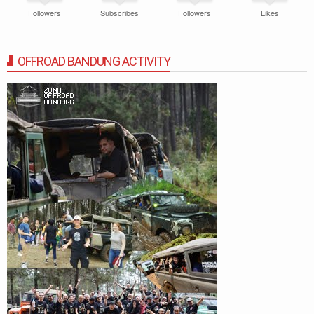
Followers
Subscribes
Followers
Likes
OFFROAD BANDUNG ACTIVITY