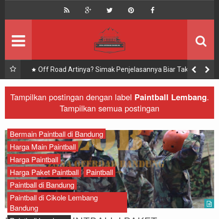
HOME
Offroad Bandung
Bandung Offroad
Zona Offroad Bandung
Outbound
Zona Outing Gathering
 Salah
Team building dan team work : dua bahasa berbeda
yang berkesinambungan
Paket
Zona Bandung Offroad
Tampilkan postingan dengan label
Paintball Lembang
.
Tampilkan semua postingan
Offroad
Recomended
Outbound
Bermain Paintball di Bandung
Harga Main Paintball
Offroad
Harga Paintball
Harga Paket Paintball
Paintball
Rafting
Paintball di Bandung
Paintball di Cikole Lembang
Paintball
Bandung