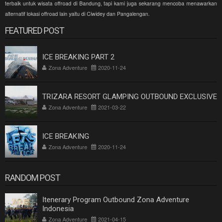
terbaik untuk wisata offroad di Bandung, tapi kami juga sekarang mencoba menawarkan
alternatif lokasi offroad lain yaitu di Ciwidey dan Pangalengan.
FEATURED POST
ICE BREAKING PART 2
Zona Adventure
2020-11-24
TRIZARA RESORT GLAMPING OUTBOUND EXCLUSIVE
Zona Adventure
2021-03-22
ICE BREAKING
Zona Adventure
2020-11-24
RANDOM POST
Itenerary Program Outbound Zona Adventure
Indonesia
Zona Adventure
2021-04-15