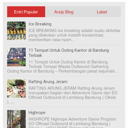
Entri Populer
Arsip Blog
Label
Ice Breaking
ICE BREAKING Ice breaking adalah suatu aktivitas
yang dilakukan untuk melatih konsentrasi,
memberikan rasa nyam...
11 Tempat Untuk Outing Kantor di Bandung
Terbaik
11 Tempat Untuk Outing Kantor di Bandung
Terbaik Tempat Wisata Outbound Gathering
Outing Kantor di Bandung – Perkembangan pesat sejumlah...
Rafting Arung Jeram
RAFTING ARUNG JERAM Rafting Arung Jeram
merupakan bagian dari Adventure Game dari EO
Offroad Outbound di Lembang Bandung ( Cikole
). ...
Highrope
HIGHROPE Highrope Adventure Game Program
EO Offroad Outbound di Lembang Bandung (