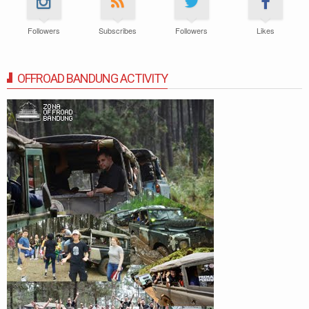
Followers
Subscribes
Followers
Likes
OFFROAD BANDUNG ACTIVITY