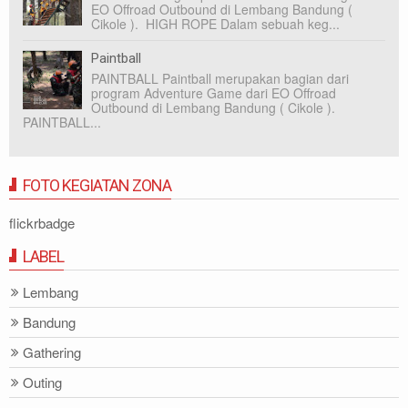
EO Offroad Outbound di Lembang Bandung (
Cikole ). HIGH ROPE Dalam sebuah keg...
Paintball
PAINTBALL Paintball merupakan bagian dari
program Adventure Game dari EO Offroad
Outbound di Lembang Bandung ( Cikole ).
PAINTBALL...
FOTO KEGIATAN ZONA
flickrbadge
LABEL
Lembang
Bandung
Gathering
Outing