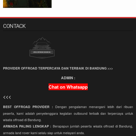
CONTACK
PROVIDER OFFROAD TERPERCAYA DAN TERBAIK DI BANDUNG >>>
ADMIN :
Chat on Whatsapp
<<<
BEST OFFROAD PROVIDER :
Dengan pengalaman menangani lebih dari ribuan
peserta, kami adalah penyelenggara kegiatan outbound terbaik dan terpercaya untuk
wisata offroad di Bandung.
ARMADA PALING LENGKAP :
Berapapun jumlah peserta wisata offroad di Bandung,
armada land rover kami selalu siap untuk melayani anda.