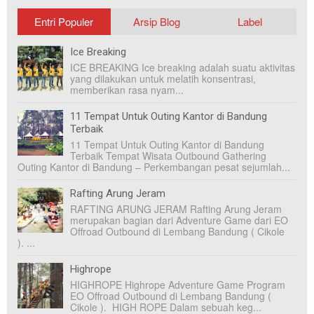
Entri Populer
Arsip Blog
Label
Ice Breaking
ICE BREAKING Ice breaking adalah suatu aktivitas
yang dilakukan untuk melatih konsentrasi,
memberikan rasa nyam...
11 Tempat Untuk Outing Kantor di Bandung
Terbaik
11 Tempat Untuk Outing Kantor di Bandung
Terbaik Tempat Wisata Outbound Gathering
Outing Kantor di Bandung – Perkembangan pesat sejumlah...
Rafting Arung Jeram
RAFTING ARUNG JERAM Rafting Arung Jeram
merupakan bagian dari Adventure Game dari EO
Offroad Outbound di Lembang Bandung ( Cikole
). ...
Highrope
HIGHROPE Highrope Adventure Game Program
EO Offroad Outbound di Lembang Bandung (
Cikole ). HIGH ROPE Dalam sebuah keg...