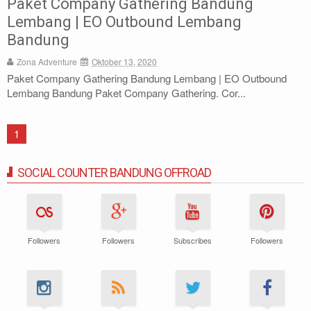
Paket Company Gathering Bandung
Archery
Lembang | EO Outbound Lembang
Bandung
Paket Outbound
Zona Adventure
Oktober 13, 2020
Paket Company Gathering Bandung Lembang | EO Outbound
Paket Offroad
Lembang Bandung Paket Company Gathering. Cor...
About Us
1
Contact Us
SOCIAL COUNTER BANDUNG OFFROAD
Followers
Followers
Subscribes
Followers