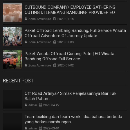
OUTBOUND COMPANY/ EMPLOYEE GATHERING
OUTING DI LEMBANG BANDUNG- PROVIDER EO
OUTBOUND LEMBANG BANDUNG
Zona Adventure
2020-01-15
Paket Offroad Lembang Bandung, Full Service Wisata
Offroad Adventure Of Journey Update
Zona Adventure
2020-01-03
Paket Wisata Offroad Gunung Putri | EO Wisata
Bandung Offroad Full Service
Zona Adventure
2020-01-02
RECENT POST
Off Road Artinya? Simak Penjelasannya Biar Tak
Salah Paham
admin
2022-04-27
Team building dan team work : dua bahasa berbeda
yang berkesinambungan
admin
2022-03-01