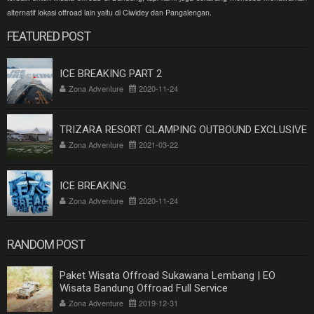
alternatif lokasi offroad lain yaitu di Ciwidey dan Pangalengan.
FEATURED POST
ICE BREAKING PART 2
Zona Adventure
2020-11-24
TRIZARA RESORT GLAMPING OUTBOUND EXCLUSIVE
Zona Adventure
2021-03-22
ICE BREAKING
Zona Adventure
2020-11-24
RANDOM POST
Paket Wisata Offroad Sukawana Lembang | EO
Wisata Bandung Offroad Full Service
Zona Adventure
2019-12-31