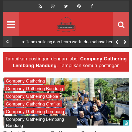
HOME
Offroad Bandung
Bandung Offroad
Zona Offroad Bandung
Outbound
Zona Outing Gathering
 Salah
Team building dan team work : dua bahasa berbeda
yang berkesinambungan
Paket
Zona Bandung Offroad
Tampilkan postingan dengan label
Company Gathering
Lembang Bandung
.
Tampilkan semua postingan
Offroad
Recomended
Outbound
Company Gathering
Company Gathering Bandung
Offroad
Company Gathering Cikole
Company Gathering Grafika
Rafting
Company Gathering Lembang
Company Gathering Lembang
Paintball
Bandung