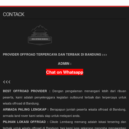
CONTACK
PROVIDER OFFROAD TERPERCAYA DAN TERBAIK DI BANDUNG >>>
ADMIN :
Chat on Whatsapp
<<<
BEST OFFROAD PROVIDER :
Dengan pengalaman menangani lebih dari ribuan
peserta, kami adalah penyelenggara kegiatan outbound terbaik dan terpercaya untuk
wisata offroad di Bandung.
ARMADA PALING LENGKAP :
Berapapun jumlah peserta wisata offroad di Bandung,
armada land rover kami selalu siap untuk melayani anda.
PILIHAN LOKASI OFFROAD :
Cikole Lembang memang adalah lokasi tersering dan
terbaik untuk wisata offroad di Bandung, tapi kami juga sekarang mencoba menawarkan