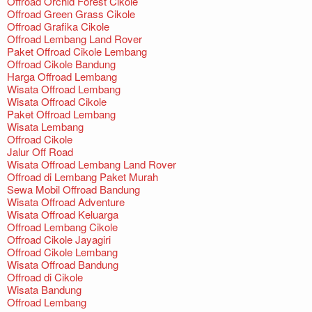
Offroad Orchid Forest Cikole
Offroad Green Grass Cikole
Offroad Grafika Cikole
Offroad Lembang Land Rover
Paket Offroad Cikole Lembang
Offroad Cikole Bandung
Harga Offroad Lembang
Wisata Offroad Lembang
Wisata Offroad Cikole
Paket Offroad Lembang
Wisata Lembang
Offroad Cikole
Jalur Off Road
Wisata Offroad Lembang Land Rover
Offroad di Lembang Paket Murah
Sewa Mobil Offroad Bandung
Wisata Offroad Adventure
Wisata Offroad Keluarga
Offroad Lembang Cikole
Offroad Cikole Jayagiri
Offroad Cikole Lembang
Wisata Offroad Bandung
Offroad di Cikole
Wisata Bandung
Offroad Lembang