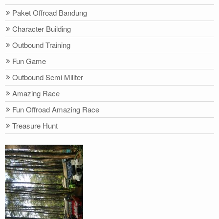
Paket Offroad Bandung
Character Building
Outbound Training
Fun Game
Outbound Semi Militer
Amazing Race
Fun Offroad Amazing Race
Treasure Hunt