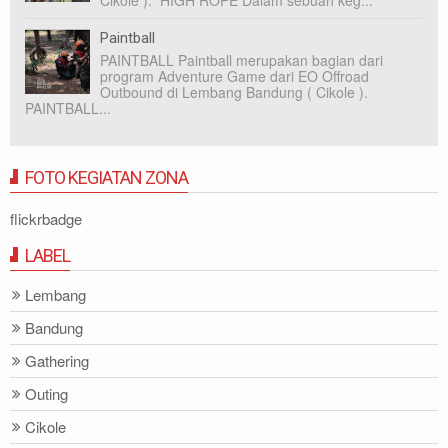
Cikole ). HIGH ROPE Dalam sebuah keg...
Paintball
PAINTBALL Paintball merupakan bagian dari
program Adventure Game dari EO Offroad
Outbound di Lembang Bandung ( Cikole ).
PAINTBALL...
FOTO KEGIATAN ZONA
flickrbadge
LABEL
Lembang
Bandung
Gathering
Outing
Cikole