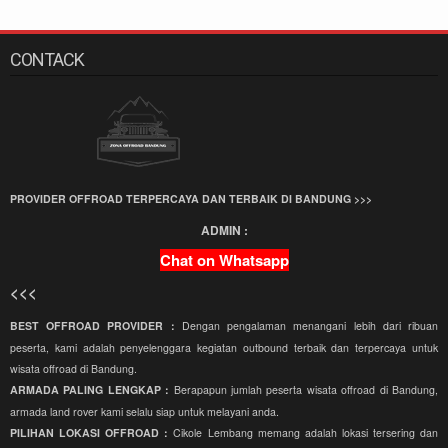
CONTACK
PROVIDER OFFROAD TERPERCAYA DAN TERBAIK DI BANDUNG >>>
ADMIN :
Chat on Whatsapp
<<<
BEST OFFROAD PROVIDER :
Dengan pengalaman menangani lebih dari ribuan
peserta, kami adalah penyelenggara kegiatan outbound terbaik dan terpercaya untuk
wisata offroad di Bandung.
ARMADA PALING LENGKAP :
Berapapun jumlah peserta wisata offroad di Bandung,
armada land rover kami selalu siap untuk melayani anda.
PILIHAN LOKASI OFFROAD :
Cikole Lembang memang adalah lokasi tersering dan