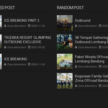
ED POST
RANDOM POST
ICE BREAKING PART 2
Outbound
Zona Adventure
2020-11-24
Zona Adventure
2020
TRIZARA RESORT GLAMPING
58 Tempat Gathering
OUTBOUND EXCLUSIVE
Outbound Lembang 
Terpopuler | Paket W
Zona Adventure
2021-03-22
Zona Adventure
2020
Family
Paket Wisata Offroa
ICE BREAKING
Lembang Bandung
Zona Adventure
2020-11-24
Terpavorite 2020
Zona Adventure
2020
Kegunaan Family Gat
Zona Offroad Bandu
Zona Adventure
2020