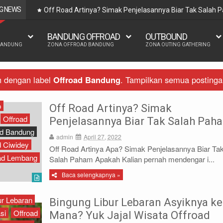
G NEWS
Off Road Artinya? Simak Penjelasannya Biar Tak Salah
BANDUNG OFFROAD
OUTBOUND
BANDUNG
ZONA OFFROAD BANDUNG
ZONA OUTING GATHERING
n dengan label
Offroad Bandung
.
Tampilkan semua postinga
p
Off Road Artinya? Simak
Offroad
Penjelasannya Biar Tak Salah Pah
ad Bandung
admin
April 27, 2022
d Ciwidey
Off Road Artinya Apa? Simak Penjelasannya Biar Ta
ad Lembang
Salah Paham Apakah Kalian pernah mendengar i...
Baca selengkapnya »
ur Lebaran
Bingung Libur Lebaran Asyiknya ke
si
Offroad
Mana? Yuk Jajal Wisata Offroad