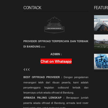
Character Building
CONTACK
FEATUR
Outbound Training
Fun Game
Outbound Semi Militer
Amazing Race
PROVIDER OFFROAD TERPERCAYA DAN TERBAIK
Fun Offroad Amazing
DI BANDUNG >>>
Race
ADMIN :
Treasure Hunt
Chat on Whatsapp
<<<
BEST OFFROAD PROVIDER :
Dengan pengalaman
menangani lebih dari ribuan peserta, kami adalah
penyelenggara kegiatan outbound terbaik dan
terpercaya untuk wisata offroad di Bandung.
ARMADA PALING LENGKAP :
Berapapun jumlah
peserta wisata offroad di Bandung, armada land rover
kami selalu siap untuk melayani anda.