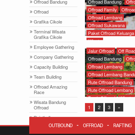
Offroad Bandung
Offroad Bandung
Offr
Offroad Family
Offroa
Offroad
Offroad Lembang
Grafika Cikole
Offroad Sukawana
Terminal Wisata
Paket Offroad Keluarga
Grafika Cikole
Wisata
Employee Gathering
Jalur Offroad
Off Roa
Company Gathering
Offroad Bandung
Offr
Offroad Lembang
Capacity Building
Offroad Lembang Band
Team Building
Rute Offroad Bandung
Offroad Amazing
Rute Offroad Lembang
Race
Track Offroad
Wisata
Wisata Bandung
1
2
3
»
Offroad
Paintball
OUTBOUND
OFFROAD
RAFTING
Paket Offroad
Bandung