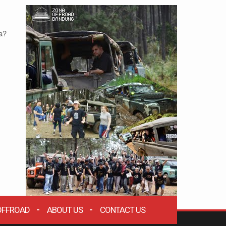
a?
OFFROAD
ABOUT US
CONTACT US
ZONA WISATA OFFROAD BANDUNG