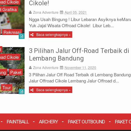
oad Cikole
Cikole!
d Grafika
Zona Adventure
April 05, 2021
Ngga Usah Bingung ! Libur Lebaran Asyiknya keMan
Yuk Jajal Wisata Offroad Cikole! Libur Leb...
Rekreasi
Baca selengkapnya »
d
3 Pilihan Jalur Off-Road Terbaik di
oad Cikole
Lembang Bandung
Zona Adventure
November 11, 2020
ung
Paket
3 Pilihan Jalur Off Road Terbaik di Lembang Bandung
Jalur Offroad Cikole Lembang Jalur Offroad d...
Tour
Baca selengkapnya »
PAINTBALL
ARCHERY
PAKET OUTBOUND
PAKET 