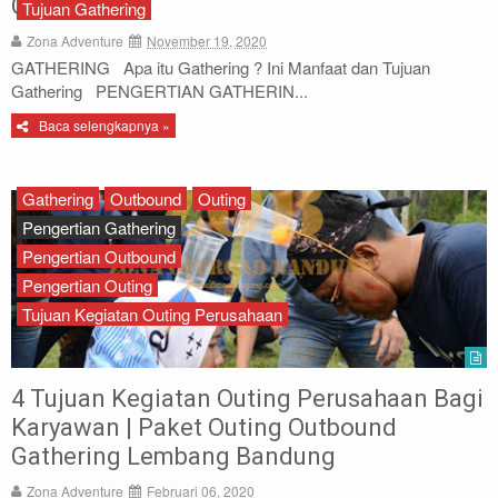
GATHERING
Tujuan Gathering
Archery
Zona Adventure
November 19, 2020
GATHERING Apa itu Gathering ? Ini Manfaat dan Tujuan
Paket Outbound
Gathering PENGERTIAN GATHERIN...
Baca selengkapnya »
Paket Offroad
About Us
Gathering
Outbound
Outing
Pengertian Gathering
Contact Us
Pengertian Outbound
Pengertian Outing
Tujuan Kegiatan Outing Perusahaan
4 Tujuan Kegiatan Outing Perusahaan Bagi
Karyawan | Paket Outing Outbound
Gathering Lembang Bandung
Zona Adventure
Februari 06, 2020