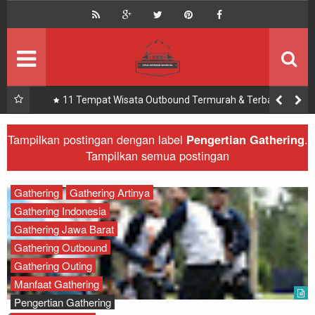
HOME
Offroad Bandung
Bandung Offroad
Zona Offroad Bandung
Outbound
Zona Outing Gathering
aik
11 Tempat Wisata Outbound Termurah & Terbaik di
Bandung - Zona Adventure Indonesia
Paket
Zona Bandung Offroad
Tampilkan postingan dengan label
Pengertian Gathering
.
Tampilkan semua postingan
Offroad
Recomended
Outbound
Gathering
Gathering Artinya
Gathering Indonesia
Offroad
Gathering Jawa Barat
Gathering Outbound
Rafting
Gathering Outing
Manfaat Gathering
Paintball
Pengertian Gathering