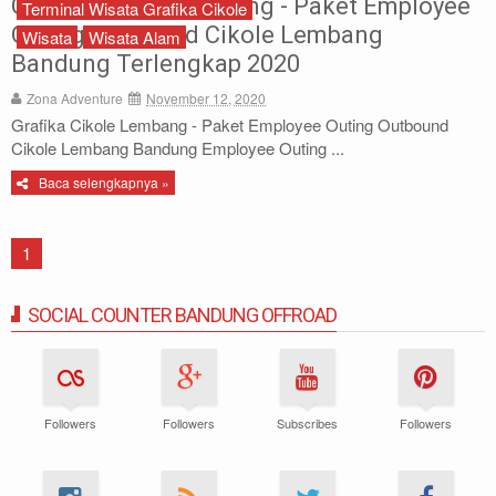
Grafika Cikole Lembang - Paket Employee
Terminal Wisata Grafika Cikole
Archery
Outing Outbound Cikole Lembang
Wisata
Wisata Alam
Bandung Terlengkap 2020
Paket Outbound
Zona Adventure
November 12, 2020
Grafika Cikole Lembang - Paket Employee Outing Outbound
Paket Offroad
Cikole Lembang Bandung Employee Outing ...
Baca selengkapnya »
About Us
Contact Us
1
SOCIAL COUNTER BANDUNG OFFROAD
Followers
Followers
Subscribes
Followers