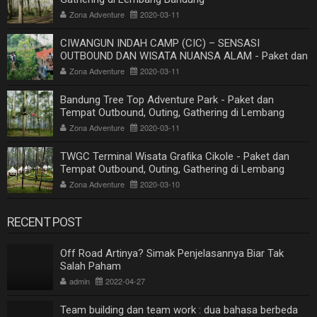
Zona Adventure
2020-03-11
CIWANGUN INDAH CAMP (CIC) – SENSASI
OUTBOUND DAN WISATA NUANSA ALAM - Paket dan
Tempat Outbound, Outing, Gathering di Lembang
Zona Adventure
2020-03-11
Bandung
Bandung Tree Top Adventure Park - Paket dan
Tempat Outbound, Outing, Gathering di Lembang
Bandung
Zona Adventure
2020-03-11
TWGC Terminal Wisata Grafika Cikole - Paket dan
Tempat Outbound, Outing, Gathering di Lembang
Bandung
Zona Adventure
2020-03-10
RECENT POST
Off Road Artinya? Simak Penjelasannya Biar Tak
Salah Paham
admin
2022-04-27
Team building dan team work : dua bahasa berbeda