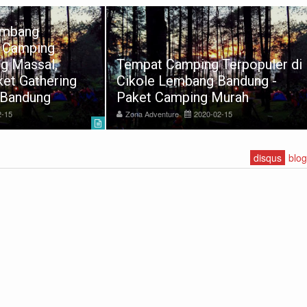
ping Terpopuler di
Camping di Orchid Forest
bang Bandung -
Lembang Bandung Barat -
ping Murah
Outbound Lembang Band
2020-02-15
Zona Adventure
2020-02-15
disqus
blo