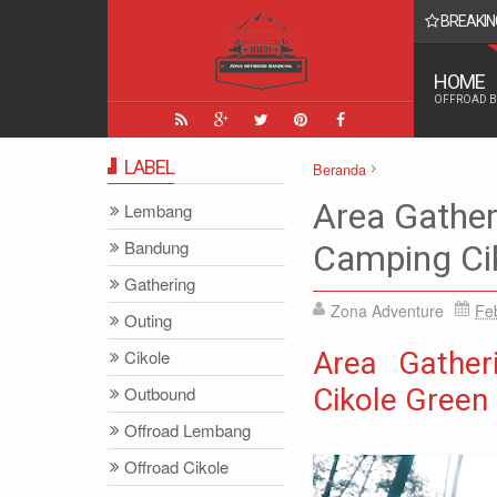
BREAKIN
lasannya Biar Tak Salah Paham
HOME
OFFROAD 
LABEL
Beranda
Bandung
Camping
Campi
Area Gather
Lembang
Green Grass
Lembang
O
Bandung
Camping Ci
Area Gathering, Outing Out
Gathering
Zona Adventure
Fe
Outing
Cikole
Area Gather
Outbound
Cikole Green
Offroad Lembang
Offroad Cikole