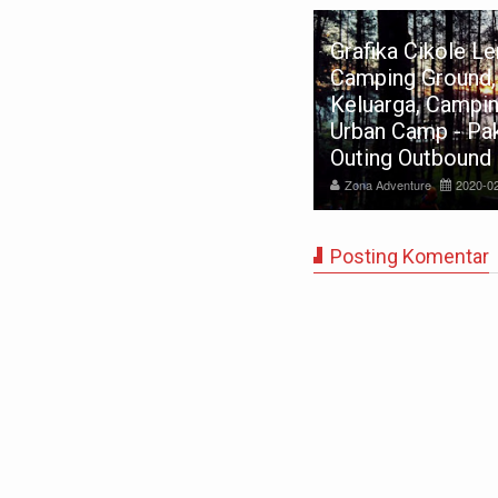
Grafika Cikole Lembang
Camping Ground, Camping
Keluarga, Camping Massal,
Tempat Cam
Urban Camp - Paket Gathering
Cikole Lem
Outing Outbound Bandung
Paket Cam
Zona Adventure
2020-02-15
Zona Adventure
Posting Komentar