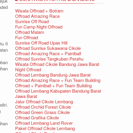
ejuk
nded
Wisata Offroad + Botram
Offroad Amazing Race
Sunrise Off Road
Fun Camp Night Offroad
Offroad Malam
Fun Offroad
Sunrise Off Road Upas Hill
u II
Offroad Sunrise Sukawana Cikole
atan
Offroad Amazing Race + Paintball
Offroad Sunrise Tangkuban Perahu
uban
Wisata Offroad Cikole Bandung Jawa Barat
ihan
Night Offroad
Offroad Lembang Bandung Jawa Barat
Offroad Amazing Race + Fun Team Building
Offroad + Paintball + Fun Team Building
Offroad Lembang Kabupaten Bandung Barat
Jawa Barat
Jalur Offroad Cikole Lembang
iri.
Offroad Orchid Forest Cikole
g
Offroad Green Grass Cikole
Offroad Grafika Cikole
Offroad Lembang Land Rover
ihan
Paket Offroad Cikole Lembang