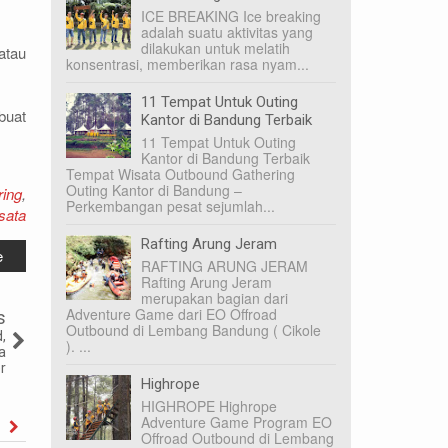
ICE BREAKING Ice breaking
adalah suatu aktivitas yang
dilakukan untuk melatih
atau
konsentrasi, memberikan rasa nyam...
11 Tempat Untuk Outing
buat
Kantor di Bandung Terbaik
11 Tempat Untuk Outing
Kantor di Bandung Terbaik
Tempat Wisata Outbound Gathering
Outing Kantor di Bandung –
ring
,
Perkembangan pesat sejumlah...
sata
Rafting Arung Jeram
e
RAFTING ARUNG JERAM
Rafting Arung Jeram
merupakan bagian dari
Adventure Game dari EO Offroad
s
Outbound di Lembang Bandung ( Cikole
,
). ...
a
r
Highrope
HIGHROPE Highrope
Adventure Game Program EO
Offroad Outbound di Lembang