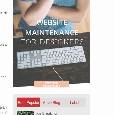
a di
bisa
.xxx
Entri Populer
Arsip Blog
Label
alah
e of
Ice Breaking