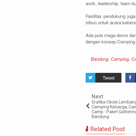
work, leadership, team bui
Fasilitas pendukung juga 
tribun untuk acara kebe
Ada pula mega dome dan t
dengan konsep Camping 
Bandung
,
Camping
,
C
Tweet
Next
Grafika Cikole Lemban
Camping Keluarga, Cam
Camp - Paket Gatherin
Bandung
Related Post