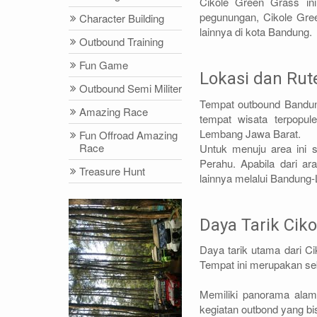
Cikole Green Grass in
pegunungan, Cikole Gre
Character Building
lainnya di kota Bandung.
Outbound Training
Fun Game
Lokasi dan Rut
Outbound Semi Militer
Tempat outbound Bandung
Amazing Race
tempat wisata terpopu
Lembang Jawa Barat.
Fun Offroad Amazing
Race
Untuk menuju area ini 
Perahu. Apabila dari ar
Treasure Hunt
lainnya melalui Bandung
Daya Tarik Cik
Daya tarik utama dari Ci
Tempat ini merupakan se
Memiliki panorama alam
kegiatan outbond yang bi