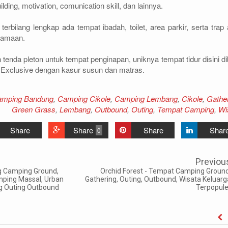
lding, motivation, comunication skill, dan lainnya.
terbilang lengkap ada tempat ibadah, toilet, area parkir, serta trap 
rsamaan.
enda pleton untuk tempat penginapan, uniknya tempat tidur disini di
Exclusive dengan kasur susun dan matras.
amping Bandung
,
Camping Cikole
,
Camping Lembang
,
Cikole
,
Gathe
Green Grass
,
Lembang
,
Outbound
,
Outing
,
Tempat Camping
,
Wi
Share
Share
Share
Shar
0
Previou
g Camping Ground,
Orchid Forest - Tempat Camping Ground
ping Massal, Urban
Gathering, Outing, Outbound, Wisata Keluarg
g Outing Outbound
Terpopule