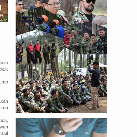
kole
baik
jump
akan
area
oba,
awah
alui