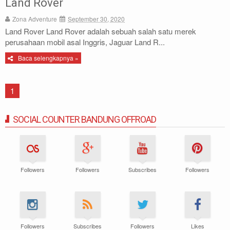
Land Rover
Archery
Zona Adventure
September 30, 2020
Land Rover Land Rover adalah sebuah salah satu merek
Paket Outbound
perusahaan mobil asal Inggris, Jaguar Land R...
Baca selengkapnya »
Paket Offroad
About Us
1
Contact Us
SOCIAL COUNTER BANDUNG OFFROAD
Followers
Followers
Subscribes
Followers
Followers
Subscribes
Followers
Likes