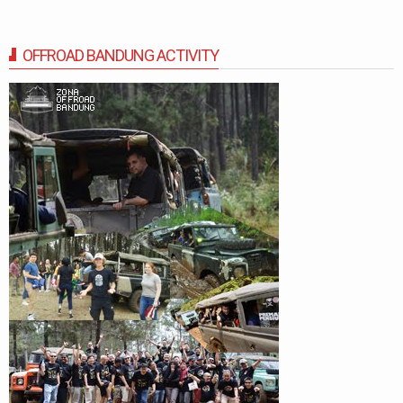
OFFROAD BANDUNG ACTIVITY