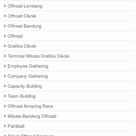
Offroad Lembang
Offroad Cikole
Offroad Bandung
Offroad
Grafika Cikole
Terminal Wisata Grafika Cikole
Employee Gathering
Company Gathering
Capacity Building
Team Building
Offroad Amazing Race
Wisata Bandung Offroad
Paintball
Paket Offroad Bandung