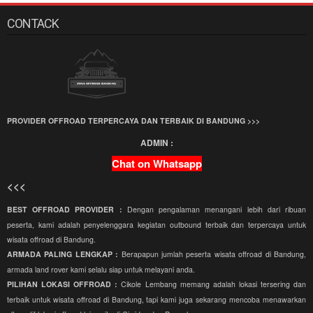
CONTACK
PROVIDER OFFROAD TERPERCAYA DAN TERBAIK DI BANDUNG >>>
ADMIN :
Chat on Whatsapp
<<<
BEST OFFROAD PROVIDER :
Dengan pengalaman menangani lebih dari ribuan
peserta, kami adalah penyelenggara kegiatan outbound terbaik dan terpercaya untuk
wisata offroad di Bandung.
ARMADA PALING LENGKAP :
Berapapun jumlah peserta wisata offroad di Bandung,
armada land rover kami selalu siap untuk melayani anda.
PILIHAN LOKASI OFFROAD :
Cikole Lembang memang adalah lokasi tersering dan
terbaik untuk wisata offroad di Bandung, tapi kami juga sekarang mencoba menawarkan