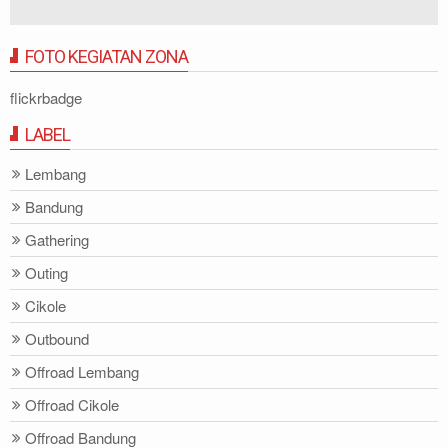
FOTO KEGIATAN ZONA
flickrbadge
LABEL
Lembang
Bandung
Gathering
Outing
Cikole
Outbound
Offroad Lembang
Offroad Cikole
Offroad Bandung