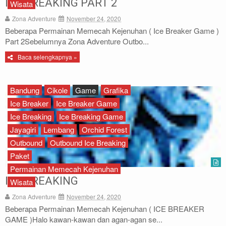
ICE BREAKING PART 2
Wisata
Archery
Zona Adventure
November 24, 2020
Beberapa Permainan Memecah Kejenuhan ( Ice Breaker Game )
Paket Outbound
Part 2Sebelumnya Zona Adventure Outbo...
Baca selengkapnya »
Paket Offroad
About Us
Bandung
Cikole
Game
Grafika
Ice Breaker
Ice Breaker Game
Contact Us
Ice Breaking
Ice Breaking Game
Jayagiri
Lembang
Orchid Forest
Outbound
Outbound Ice Breaking
Paket
Permainan Memecah Kejenuhan
ICE BREAKING
Wisata
Zona Adventure
November 24, 2020
Beberapa Permainan Memecah Kejenuhan ( ICE BREAKER
GAME )Halo kawan-kawan dan agan-agan se...