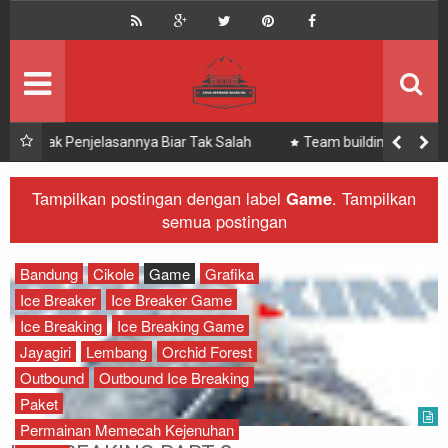
HOME
Offroad Bandung
Bandung Offroad
Zona Offroad Bandung
Outbound
Zona Outing Gathering
 Salah
Team building dan team work : dua bahasa berbeda
yang berkesinambungan
Paket
Zona Bandung Offroad
Tampilkan postingan dengan label
Game
.
Tampilkan
semua postingan
Offroad
Recomended
Outbound
Bandung
Cikole
Game
Grafika
Ice Breaker
Ice Breaker Game
Offroad
Ice Breaking
Ice Breaking Game
Jayagiri
Lembang
Orchid Forest
Rafting
Outbound
Outbound Ice Breaking
Paket
Paintball
Permainan Memecah Kejenuhan