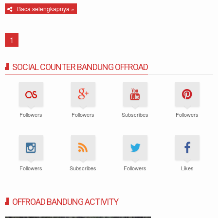
Baca selengkapnya »
1
SOCIAL COUNTER BANDUNG OFFROAD
Followers
Followers
Subscribes
Followers
Followers
Subscribes
Followers
Likes
OFFROAD BANDUNG ACTIVITY