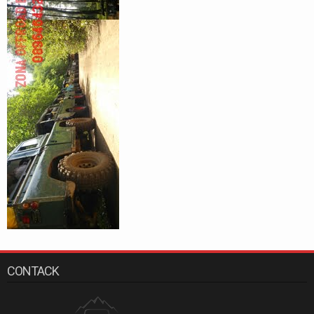
CONTACK