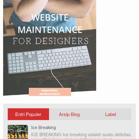
Entri Populer
Arsip Blog
Label
Ice Breaking
ICE BREAKING Ice breaking adalah suatu aktivitas