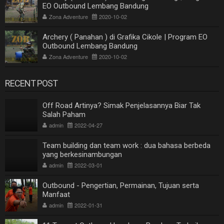
EO Outbound Lembang Bandung
Zona Adventure
2020-10-02
Archery ( Panahan ) di Grafika Cikole | Program EO
Outbound Lembang Bandung
Zona Adventure
2020-10-02
RECENT POST
Off Road Artinya? Simak Penjelasannya Biar Tak
Salah Paham
admin
2022-04-27
Team building dan team work : dua bahasa berbeda
yang berkesinambungan
admin
2022-03-01
Outbound - Pengertian, Permainan, Tujuan serta
Manfaat
admin
2022-01-31