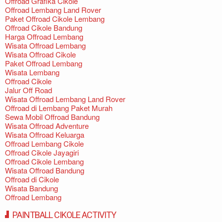
Offroad Grafika Cikole
Offroad Lembang Land Rover
Paket Offroad Cikole Lembang
Offroad Cikole Bandung
Harga Offroad Lembang
Wisata Offroad Lembang
Wisata Offroad Cikole
Paket Offroad Lembang
Wisata Lembang
Offroad Cikole
Jalur Off Road
Wisata Offroad Lembang Land Rover
Offroad di Lembang Paket Murah
Sewa Mobil Offroad Bandung
Wisata Offroad Adventure
Wisata Offroad Keluarga
Offroad Lembang Cikole
Offroad Cikole Jayagiri
Offroad Cikole Lembang
Wisata Offroad Bandung
Offroad di Cikole
Wisata Bandung
Offroad Lembang
PAINTBALL CIKOLE ACTIVITY