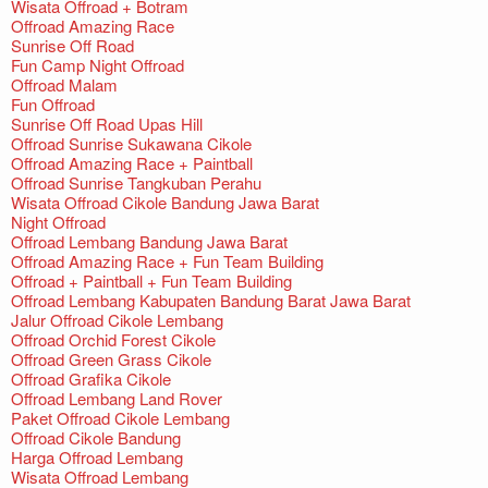
Wisata Offroad + Botram
Offroad Amazing Race
Sunrise Off Road
Fun Camp Night Offroad
Offroad Malam
Fun Offroad
Sunrise Off Road Upas Hill
Offroad Sunrise Sukawana Cikole
Offroad Amazing Race + Paintball
Offroad Sunrise Tangkuban Perahu
Wisata Offroad Cikole Bandung Jawa Barat
Night Offroad
Offroad Lembang Bandung Jawa Barat
Offroad Amazing Race + Fun Team Building
Offroad + Paintball + Fun Team Building
Offroad Lembang Kabupaten Bandung Barat Jawa Barat
Jalur Offroad Cikole Lembang
Offroad Orchid Forest Cikole
Offroad Green Grass Cikole
Offroad Grafika Cikole
Offroad Lembang Land Rover
Paket Offroad Cikole Lembang
Offroad Cikole Bandung
Harga Offroad Lembang
Wisata Offroad Lembang