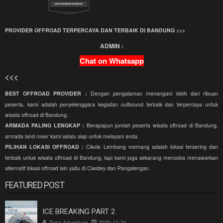
PROVIDER OFFROAD TERPERCAYA DAN TERBAIK DI BANDUNG >>>
ADMIN :
Chat on Whatsapp
<<<
BEST OFFROAD PROVIDER :
Dengan pengalaman menangani lebih dari ribuan
peserta, kami adalah penyelenggara kegiatan outbound terbaik dan terpercaya untuk
wisata offroad di Bandung.
ARMADA PALING LENGKAP :
Berapapun jumlah peserta wisata offroad di Bandung,
armada land rover kami selalu siap untuk melayani anda.
PILIHAN LOKASI OFFROAD :
Cikole Lembang memang adalah lokasi tersering dan
terbaik untuk wisata offroad di Bandung, tapi kami juga sekarang mencoba menawarkan
alternatif lokasi offroad lain yaitu di Ciwidey dan Pangalengan.
FEATURED POST
ICE BREAKING PART 2
Zona Adventure
2020-11-24