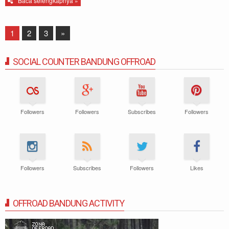
Baca selengkapnya »
1
2
3
»
SOCIAL COUNTER BANDUNG OFFROAD
Followers
Followers
Subscribes
Followers
Followers
Subscribes
Followers
Likes
OFFROAD BANDUNG ACTIVITY