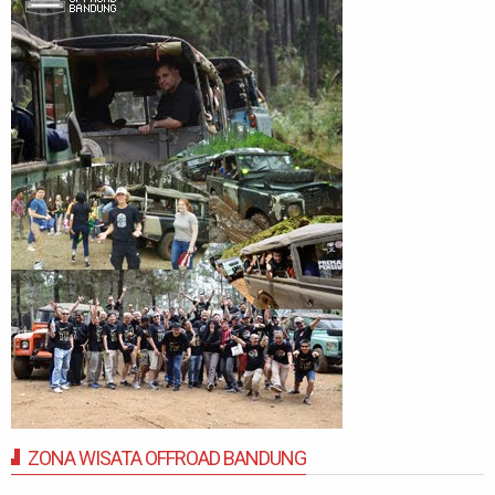
ZONA WISATA OFFROAD BANDUNG