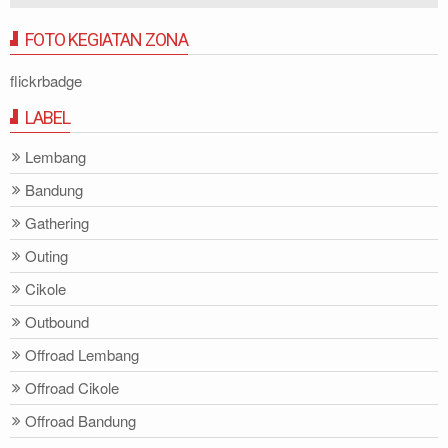
FOTO KEGIATAN ZONA
flickrbadge
LABEL
Lembang
Bandung
Gathering
Outing
Cikole
Outbound
Offroad Lembang
Offroad Cikole
Offroad Bandung