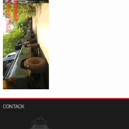
CONTACK