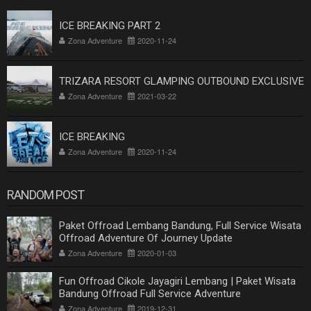
ICE BREAKING PART 2
Zona Adventure
2020-11-24
TRIZARA RESORT GLAMPING OUTBOUND EXCLUSIVE
Zona Adventure
2021-03-22
ICE BREAKING
Zona Adventure
2020-11-24
RANDOM POST
Paket Offroad Lembang Bandung, Full Service Wisata
Offroad Adventure Of Journey Update
Zona Adventure
2020-01-03
Fun Offroad Cikole Jayagiri Lembang | Paket Wisata
Bandung Offroad Full Service Adventure
Zona Adventure
2019-12-31