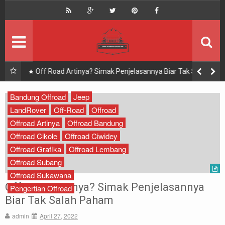
HOME
Offroad Bandung
Bandung Offroad
Zona Offroad Bandung
Outbound
Zona Outing Gathering
 Salah
Team building dan team work : dua bahasa berbeda
yang berkesinambungan
Paket
Zona Bandung Offroad
Bandung Offroad
Jeep
LandRover
Off-Road
Offroad
Offroad
Recomended
Offroad Artinya
Offroad Bandung
Offroad Cikole
Offroad Ciwidey
Outbound
Offroad Grafika
Offroad Lembang
Offroad
Offroad Subang
Offroad Sukawana
Off Road Artinya? Simak Penjelasannya
Rafting
Pengertian Offroad
Biar Tak Salah Paham
Paintball
admin
April 27, 2022