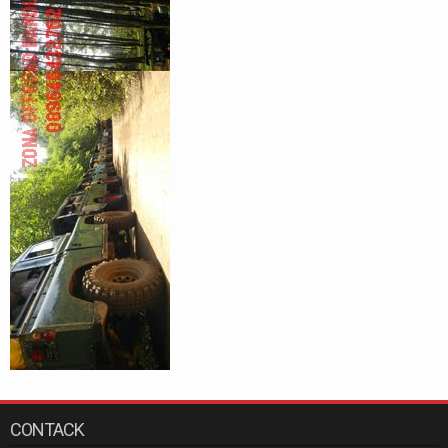
CONTACK