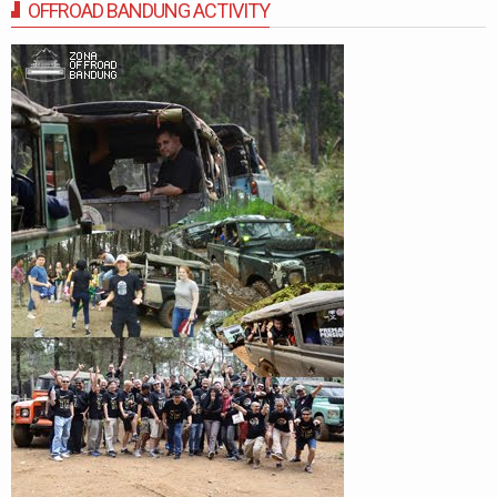
OFFROAD BANDUNG ACTIVITY