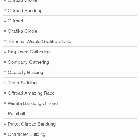
Offroad Bandung
Offroad
Grafika Cikole
Terminal Wisata Grafika Cikole
Employee Gathering
Company Gathering
Capacity Building
Team Building
Offroad Amazing Race
Wisata Bandung Offroad
Paintball
Paket Offroad Bandung
Character Building