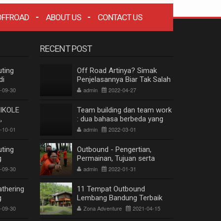
OFFROAD
ABOUT US
CONTACT US
RECENT POST
ting
Off Road Artinya? Simak
di
Penjelasannya Biar Tak Salah
Paham
-09-30
admin
2022-04-27
 Murah
IKOLE
Team building dan team work
,
: dua bahasa berbeda yang
berkesinambungan
-10-01
admin
2022-03-01
ting
Outbound - Pengertian,
g
Permainan, Tujuan serta
nded
Manfaat
-09-30
admin
2022-01-31
thering
11 Tempat Outbound
g
Lembang Bandung Terbaik
nded
Terpopuler
-09-30
Zona Adventure
2021-04-15
ZONA WISATA OFFROAD BANDUNG