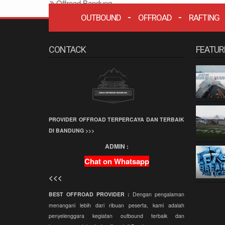
Offroad Bandung
OUTBOUND
OFFROAD
RAFTING
Offroad
Grafika Cikole
CONTACK
FEATUR
Terminal Wisata
Grafika Cikole
Employee Gathering
Company Gathering
Capacity Building
PROVIDER OFFROAD TERPERCAYA DAN TERBAIK
Team Building
DI BANDUNG >>>
Offroad Amazing
ADMIN :
Race
Chat on Whatsapp
Wisata Bandung
<<<
Offroad
BEST OFFROAD PROVIDER :
Paintball
Dengan pengalaman
menangani lebih dari ribuan peserta, kami adalah
Paket Offroad
penyelenggara kegiatan outbound terbaik dan
Bandung