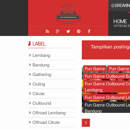
BREAKIN
 Yang Paling Seru - Zona Adventure Indonesia
HOME
OFFROAD 
LABEL
Tampilkan posting
Lembang
Bandung
Fun Game
Fun Game
Gathering
Fun Game Outbound B
Fun Game Outbound Ci
Outing
Lembang
Cikole
Fun Game Outbound L
Outbound
Fun Game Outbound L
Bandung
Offroad Lembang
Fun Games Program O
Offroad Cikole
1
Lembang Bandung