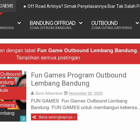
G NEWS
Off Road Artinya? Simak Penjelasannya Biar Tak Salah
BANDUNG OFFROAD
OUTBOUND
BANDUNG
ZONA OFFROAD BANDUNG
ZONA OUTING GATHERING
an dengan label
Fun Game Outbound Lembang Bandung
.
Tampilkan semua postingan
 Outbound
Fun Games Program Outbound
andung
Lembang Bandung
kole
Zona Adventure
November 26, 2020
FUN GAMES Fun Games Outbound Lembang
embang
Bandung FUN GAMES untuk membangun kebersa..
embang
Baca selengkapnya »
utbound