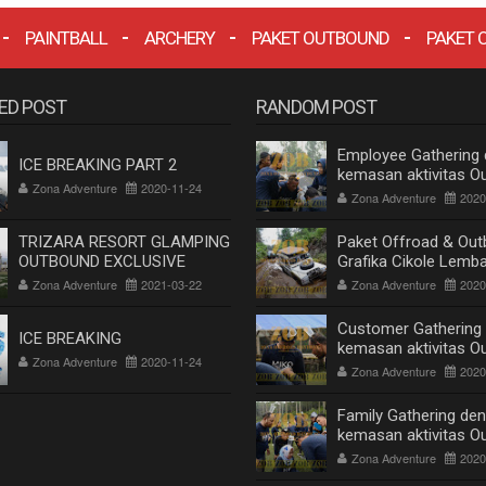
PAINTBALL
ARCHERY
PAKET OUTBOUND
PAKET 
ED POST
RANDOM POST
Employee Gathering
ICE BREAKING PART 2
kemasan aktivitas O
Zona Adventure
2020-11-24
di Lembang Bandung
Zona Adventure
2020
TRIZARA RESORT GLAMPING
Paket Offroad & Out
OUTBOUND EXCLUSIVE
Grafika Cikole Lemb
Bandung
Zona Adventure
2021-03-22
Zona Adventure
2020
Customer Gathering
ICE BREAKING
kemasan aktivitas O
Zona Adventure
2020-11-24
di Lembang Bandung
Zona Adventure
2020
Family Gathering de
kemasan aktivitas O
di Lembang Bandung
Zona Adventure
2020