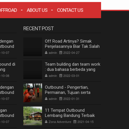
OFFROAD
ABOUT US
CONTACT US
RECENT POST
 dengan
Off Road Artinya? Simak
utbound
Penjelasannya Biar Tak Salah
Paham
-10-07
admin
2022-04-27
bound di
Team building dan team work
ang
: dua bahasa berbeda yang
berkesinambungan
-10-08
admin
2022-03-01
 dengan
Outbound - Pengertian,
utbound
Permainan, Tujuan serta
Manfaat
-10-07
admin
2022-01-31
ngan
11 Tempat Outbound
utbound
Lembang Bandung Terbaik
Terpopuler
-10-07
Zona Adventure
2021-04-15
ZONA WISATA OFFROAD BANDUNG