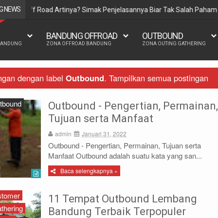
G NEWS
Team building dan team work : dua bahasa berb
BANDUNG OFFROAD
OUTBOUND
BANDUNG
ZONA OFFROAD BANDUNG
ZONA OUTING GATHERING
ngan dengan label
Outbound
.
Tampilkan semua postingan
tbound
Outbound - Pengertian, Permainan,
Tujuan serta Manfaat
admin
Januari 31, 2022
Outbound - Pengertian, Permainan, Tujuan serta
Manfaat Outbound adalah suatu kata yang san...
Baca selengkapnya »
stomer
11 Tempat Outbound Lembang
thering
Bandung Terbaik Terpopuler