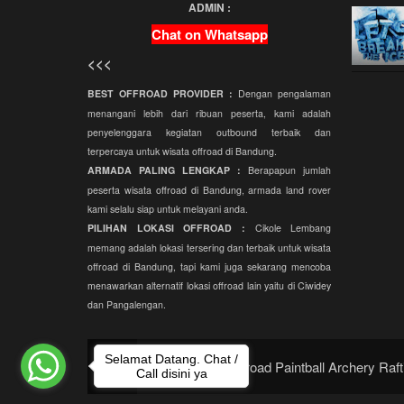
ADMIN :
Character Building
Chat on Whatsapp
Outbound Training
<<<
Fun Game
BEST OFFROAD PROVIDER :
Dengan pengalaman
Outbound Semi Militer
menangani lebih dari ribuan peserta, kami adalah
penyelenggara kegiatan outbound terbaik dan
Amazing Race
terpercaya untuk wisata offroad di Bandung.
Fun Offroad Amazing
ARMADA PALING LENGKAP :
Berapapun jumlah
Race
peserta wisata offroad di Bandung, armada land rover
kami selalu siap untuk melayani anda.
Treasure Hunt
PILIHAN LOKASI OFFROAD :
Cikole Lembang
memang adalah lokasi tersering dan terbaik untuk wisata
offroad di Bandung, tapi kami juga sekarang mencoba
menawarkan alternatif lokasi offroad lain yaitu di Ciwidey
dan Pangalengan.
Selamat Datang. Chat /
Provider EO Offroad Paintball Archery Raft
Call disini ya