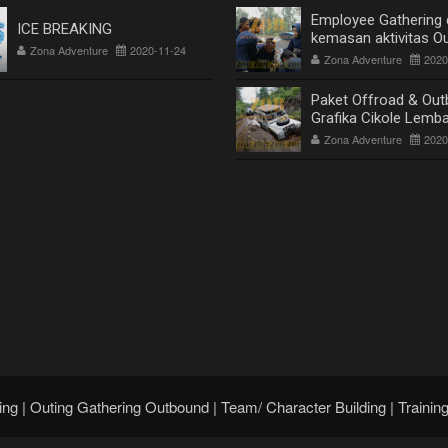
Employee Gathering
ICE BREAKING
kemasan aktivitas O
Zona Adventure
2020-11-24
di Lembang Bandung
Zona Adventure
2020
Paket Offroad & Out
Grafika Cikole Lemb
Bandung
Zona Adventure
2020
ing | Outing Gathering Outbound | Team/ Character Building | Trainin