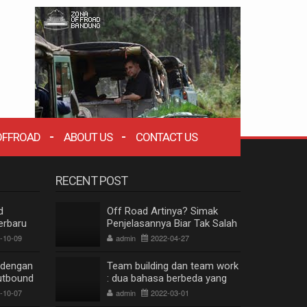
OFFROAD
ABOUT US
CONTACT US
RECENT POST
d
Off Road Artinya? Simak
erbaru
Penjelasannya Biar Tak Salah
Paham
-10-09
admin
2022-04-27
 dengan
Team building dan team work
utbound
: dua bahasa berbeda yang
berkesinambungan
-10-07
admin
2022-03-01
ZONA WISATA OFFROAD BANDUNG