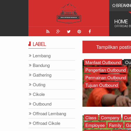
BREAKIN
k Penjelasannya Biar Tak Salah Paham
HOME
OFFROAD 
LABEL
Tampilkan posti
Lembang
Manfaat Outbound
Ou
Bandung
Pengertian Outbound
Gathering
Permainan Outbound
Outing
Tujuan Outbound
Cikole
Outbound
Offroad Lembang
Class
Company
Cu
Offroad Cikole
Employee
Family
Ga