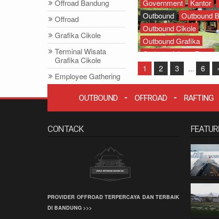
Offroad Bandung
Government
Kantor
Outbound
Outbound 
Offroad
Outbound Cikole
Grafika Cikole
Outbound Grafika
Terminal Wisata
Outbound Jawa Barat
Grafika Cikole
Outbound Lembang
1
2
3
...
6
Employee Gathering
Outbound Lembang Ba
Outing
Company Gathering
OUTBOUND
OFFROAD
RAFTING
Capacity Building
Team Building
CONTACK
FEATUR
Offroad Amazing
Race
Wisata Bandung
Offroad
Paintball
PROVIDER OFFROAD TERPERCAYA DAN TERBAIK
Paket Offroad
DI BANDUNG >>>
Bandung