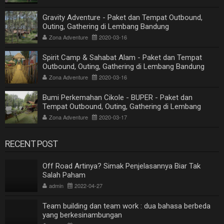
Gravity Adventure - Paket dan Tempat Outbound,
Outing, Gathering di Lembang Bandung
Zona Adventure
2020-03-16
Spirit Camp & Sahabat Alam - Paket dan Tempat
Outbound, Outing, Gathering di Lembang Bandung
Zona Adventure
2020-03-16
Bumi Perkemahan Cikole - BUPER - Paket dan
Tempat Outbound, Outing, Gathering di Lembang
Bandung
Zona Adventure
2020-03-17
RECENT POST
Off Road Artinya? Simak Penjelasannya Biar Tak
Salah Paham
admin
2022-04-27
Team building dan team work : dua bahasa berbeda
yang berkesinambungan