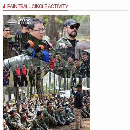
PAINTBALL CIKOLE ACTIVITY