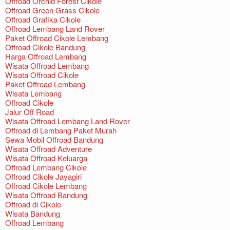
Offroad Orchid Forest Cikole
Offroad Green Grass Cikole
Offroad Grafika Cikole
Offroad Lembang Land Rover
Paket Offroad Cikole Lembang
Offroad Cikole Bandung
Harga Offroad Lembang
Wisata Offroad Lembang
Wisata Offroad Cikole
Paket Offroad Lembang
Wisata Lembang
Offroad Cikole
Jalur Off Road
Wisata Offroad Lembang Land Rover
Offroad di Lembang Paket Murah
Sewa Mobil Offroad Bandung
Wisata Offroad Adventure
Wisata Offroad Keluarga
Offroad Lembang Cikole
Offroad Cikole Jayagiri
Offroad Cikole Lembang
Wisata Offroad Bandung
Offroad di Cikole
Wisata Bandung
Offroad Lembang