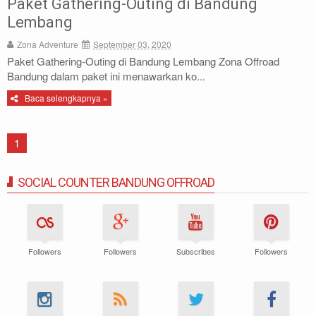
Paket Gathering-Outing di Bandung
Archery
Lembang
Zona Adventure
September 03, 2020
Paket Outbound
Paket Gathering-Outing di Bandung Lembang Zona Offroad
Bandung dalam paket ini menawarkan ko...
Paket Offroad
Baca selengkapnya »
About Us
1
Contact Us
SOCIAL COUNTER BANDUNG OFFROAD
Followers
Followers
Subscribes
Followers