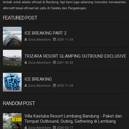
terbaik untuk wisata offroad di Bandung, tapi kami juga sekarang mencoba menawarkan
alternatif lokasi offroad lain yaitu di Ciwidey dan Pangalengan.
FEATURED POST
ICE BREAKING PART 2
Zona Adventure
2020-11-24
TRIZARA RESORT GLAMPING OUTBOUND EXCLUSIVE
Zona Adventure
2021-03-22
ICE BREAKING
Zona Adventure
2020-11-24
RANDOM POST
Villa Kastuba Resort Lembang Bandung - Paket dan
Tempat Outbound, Outing, Gathering di Lembang
Bandung
Zona Adventure
2020-03-17