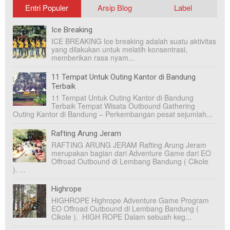
Entri Populer
Arsip Blog
Label
Ice Breaking
ICE BREAKING Ice breaking adalah suatu aktivitas
yang dilakukan untuk melatih konsentrasi,
memberikan rasa nyam...
11 Tempat Untuk Outing Kantor di Bandung
Terbaik
11 Tempat Untuk Outing Kantor di Bandung
Terbaik Tempat Wisata Outbound Gathering
Outing Kantor di Bandung – Perkembangan pesat sejumlah...
Rafting Arung Jeram
RAFTING ARUNG JERAM Rafting Arung Jeram
merupakan bagian dari Adventure Game dari EO
Offroad Outbound di Lembang Bandung ( Cikole
). ...
Highrope
HIGHROPE Highrope Adventure Game Program
EO Offroad Outbound di Lembang Bandung (
Cikole ). HIGH ROPE Dalam sebuah keg...