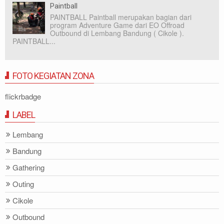
Paintball
PAINTBALL Paintball merupakan bagian dari
program Adventure Game dari EO Offroad
Outbound di Lembang Bandung ( Cikole ).
PAINTBALL...
FOTO KEGIATAN ZONA
flickrbadge
LABEL
Lembang
Bandung
Gathering
Outing
Cikole
Outbound