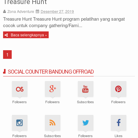
Treasure Hunt
Archery
Zona Adventure
Desember 27, 2019
Treasure Hunt Treasure Hunt program pelatihan yang sangat
Paket Outbound
cocok untuk company gathering/Fami...
Baca selengkapnya »
Paket Offroad
About Us
1
Contact Us
SOCIAL COUNTER BANDUNG OFFROAD
Followers
Followers
Subscribes
Followers
Followers
Subscribes
Followers
Likes