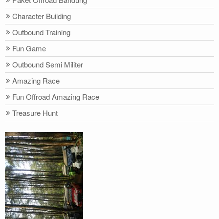
Character Building
Outbound Training
Fun Game
Outbound Semi Militer
Amazing Race
Fun Offroad Amazing Race
Treasure Hunt