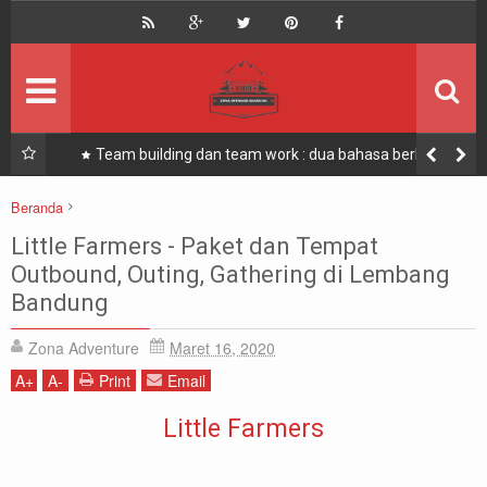
HOME
Offroad Bandung
Bandung Offroad
Zona Offroad Bandung
Outbound
Zona Outing Gathering
 Salah
Team building dan team work : dua bahasa berbeda
yang berkesinambungan
Paket
Zona Bandung Offroad
Beranda
Bandung
Gathering
Lembang
Little Farmers
Outbound
Outing
Offroad
Little Farmers - Paket dan Tempat
Recomended
Tempat Gathering
Tempat Outbound
Tempat Outing
Wisata Bandung
Outbound, Outing, Gathering di Lembang
Outbound
Wisata Outbound
Wisata Tour
Bandung
Little Farmers - Paket dan Tempat Outbound, Outing, Gathering di
Zona Adventure
Maret 16, 2020
Offroad
Lembang Bandung
A
+
A
-
Print
Email
Rafting
Little Farmers
Paintball