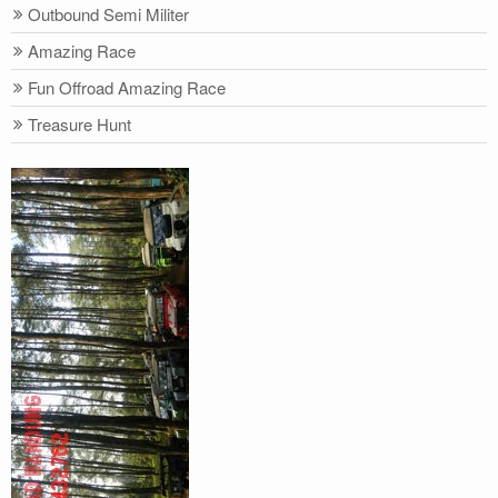
Outbound Semi Militer
Amazing Race
Fun Offroad Amazing Race
Treasure Hunt