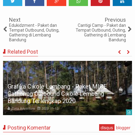
Tweet
Share
Share
Share
Share
Share
0
Next
Previous
Edukidzment - Paket dan
Cantigi Camp - Paket dan
Tempat Outbound, Outing,
Tempat Outbound, Outing,
Gathering di Lembang
Gathering di Lembang
Bandung
Bandung
Related Post
Grafika Cikole Lembang - Paket MICE
Gathering Outbound Cikole Lembang
Bandung Terlengkap 2020
Zona Adventure
2020-11-13
Posting Komentar
disqus
blogger