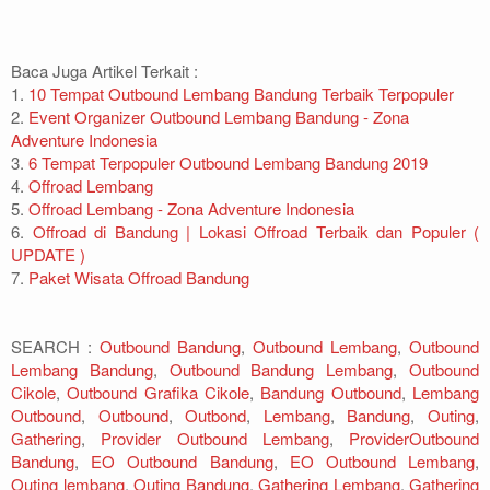
Baca Juga Artikel Terkait :
1.
10 Tempat Outbound Lembang Bandung Terbaik Terpopuler
2.
Event Organizer Outbound Lembang Bandung - Zona
Adventure Indonesia
3.
6 Tempat Terpopuler Outbound Lembang Bandung 2019
4.
Offroad Lembang
5.
Offroad Lembang - Zona Adventure Indonesia
6.
Offroad di Bandung | Lokasi Offroad Terbaik dan Populer (
UPDATE )
7.
Paket Wisata Offroad Bandung
SEARCH :
Outbound Bandung
,
Outbound Lembang
,
Outbound
Lembang Bandung
,
Outbound Bandung Lembang
,
Outbound
Cikole
,
Outbound Grafika Cikole
,
Bandung Outbound
,
Lembang
Outbound
,
Outbound
,
Outbond
,
Lembang
,
Bandung
,
Outing
,
Gathering
,
Provider Outbound Lembang
,
ProviderOutbound
Bandung
,
EO Outbound Bandung
,
EO Outbound Lembang
,
Outing lembang
,
Outing Bandung
,
Gathering Lembang
,
Gathering