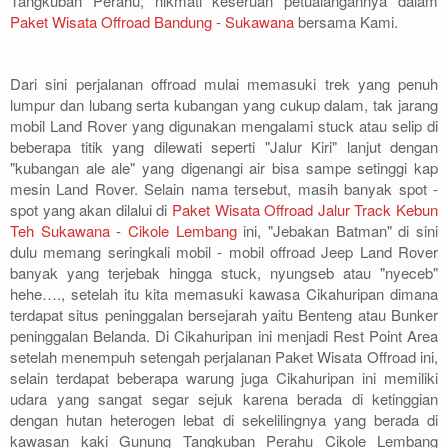
Tangkuban Perahu, nikmati keseruan petualangannya dalam
Paket Wisata Offroad Bandung - Sukawana
bersama Kami.
Dari sini perjalanan offroad mulai memasuki trek yang penuh
lumpur dan lubang serta kubangan yang cukup dalam, tak jarang
mobil Land Rover yang digunakan mengalami stuck atau selip di
beberapa titik yang dilewati seperti "Jalur Kiri" lanjut dengan
"kubangan ale ale" yang digenangi air bisa sampe setinggi kap
mesin Land Rover. Selain nama tersebut, masih banyak spot -
spot yang akan dilalui di
Paket Wisata Offroad Jalur Track Kebun
Teh Sukawana - Cikole Lembang
ini, "Jebakan Batman" di sini
dulu memang seringkali mobil - mobil offroad Jeep Land Rover
banyak yang terjebak hingga stuck, nyungseb atau "nyeceb"
hehe…., setelah itu kita memasuki kawasa Cikahuripan dimana
terdapat situs peninggalan bersejarah yaitu Benteng atau Bunker
peninggalan Belanda. Di Cikahuripan ini menjadi Rest Point Area
setelah menempuh setengah perjalanan Paket Wisata Offroad ini,
selain terdapat beberapa warung juga Cikahuripan ini memiliki
udara yang sangat segar sejuk karena berada di ketinggian
dengan hutan heterogen lebat di sekelilingnya yang berada di
kawasan kaki Gunung Tangkuban Perahu Cikole Lembang