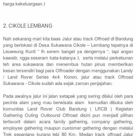
harga kekeluargaan
J
2. CIKOLE LEMBANG
Nah sekarang mari kita baas Jalur atau track Offroad di Bandung
yang berlokasi di Desa Sukawana Cikole – Lembang tepatnya di
Leuweung Kunti “ Ih serem banget ya dengernya “, tapi angan
kawatir, ngga seseram kata-katanya
, serta melalui perkebunan
J
teh area sukawana dan menembus hutan pinus memberikan
kesan tersendiri bagi para Offroader dengan menggunakan Landy
/ Land Rover Series 4x4. Konon, jalur atau track Offroad
Sukawana - Cikole sudah ada sejak zaman penjajahan.
Pada awalnya jalur ini jalan setapak yang sering dilalui oleh para
pecinta alam yang mau berwisata alam kemudian dibuka oleh
komunitas Land Rover Club Bandung ( LRCB ) Kegiatan
Gathering Outing Outbound Offroad disini pun menjadi pilihan
terfavorit dalam acara family gathering, company gathering,
employee gathering maupun customer gathering dengan melalui
Trek sepanjang kurang lebi 80 Km, Medan track offroad Jalur