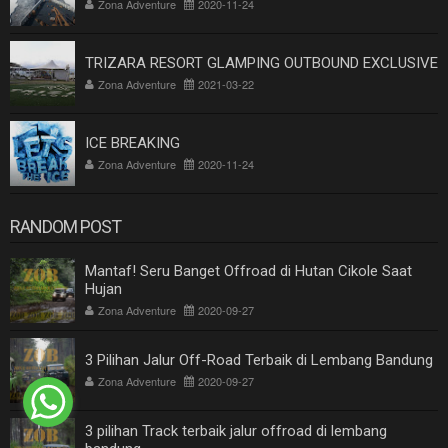
Zona Adventure
2020-11-24
TRIZARA RESORT GLAMPING OUTBOUND EXCLUSIVE
Zona Adventure
2021-03-22
ICE BREAKING
Zona Adventure
2020-11-24
RANDOM POST
Mantaf! Seru Banget Offroad di Hutan Cikole Saat
Hujan
Zona Adventure
2020-09-27
3 Pilihan Jalur Off-Road Terbaik di Lembang Bandung
Zona Adventure
2020-09-27
3 pilihan Track terbaik jalur offroad di lembang