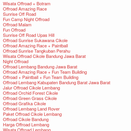
Wisata Offroad + Botram
Offroad Amazing Race
Sunrise Off Road
Fun Camp Night Offroad
Offroad Malam
Fun Offroad
Sunrise Off Road Upas Hill
Offroad Sunrise Sukawana Cikole
Offroad Amazing Race + Paintball
Offroad Sunrise Tangkuban Perahu
Wisata Offroad Cikole Bandung Jawa Barat
Night Offroad
Offroad Lembang Bandung Jawa Barat
Offroad Amazing Race + Fun Team Building
Offroad + Paintball + Fun Team Building
Offroad Lembang Kabupaten Bandung Barat Jawa Barat
Jalur Offroad Cikole Lembang
Offroad Orchid Forest Cikole
Offroad Green Grass Cikole
Offroad Grafika Cikole
Offroad Lembang Land Rover
Paket Offroad Cikole Lembang
Offroad Cikole Bandung
Harga Offroad Lembang
Wisata Offroad Lembang