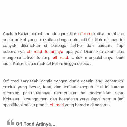
Archery
Paket Outbound
Apakah Kalian pernah mendengar istilah
off road
ketika membaca
Paket Offroad
suatu artikel yang berkaitan dengan otomotif? Istilah off road ini
banyak ditemukan di berbagai artikel dan bacaan. Tapi
About Us
sebenarnya
off road itu artinya
apa ya? Disini kita akan ulas
mengenai artikel tentang
off road
. Untuk mengetahuinya lebih
jauh, Kalian bisa simak artikel ini hingga selesai.
Contact Us
Off road sangatlah identik dengan dunia desain atau konstruksi
produk yang besar, kuat, dan terlihat tangguh. Hal ini karena
memang peruntukannya memerlukan hal sedemikian rupa.
Kekuatan, ketangguhan, dan keandalan yang tinggi, semua jadi
spesifikasi setiap produk
off road
yang beredar di pasaran.
Off Road Artinya…