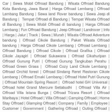
Car | Sewa Mobil Offroad Bandung | Wisata Offroad Bandung
Kota Bandung, Jawa Barat | Harga Offroad Lembang | Offroad
Lembang Bandung | Sewa land Rover bandung | Sewa Jeep di
Bandung | Tempat Offroad di Bandung | Tempat Wisata Offroad
di Bandung | Sewa Mobil Offroad di bandung | Harga Offroad
Lembang | Fun Offroad Bandung | Jeep Offroad | Landrover | Info
| Harga | Jalur | Track | Sewa | Murah | Wisata Offroad Adventure
bandung | Offroad Cikole Bandung | Paket Wisata Offroad
bandung | Harga Offroad Cikole Lembang | Offroad Lembang |
Offroad Bandung | Offroad Cikole | Offroad Grafika | Offroad
Cikole Jayagiri | Offroad Sukawana | Offroad Cikahuripan |
Offroad Gunung Putri | Offroad Gunung Tangkuban Perahu |
Offroad Green Grass | Offroad Cozy Land Cikole Lembang |
Offroad Orchid forest | Offroad Sindang Reret Restoran Cikole
Lembang | Offroad Emaki Lembang | Offroad Hotel Putri Gunung
| Offroad Mountain Spring Resort | Offroad hotel GH Universal |
Offroad hotel Grand Mercure Setiabudhi | Offroad Villa Air |
Offroad Villa Istana Bunga | Offroad Trizara Resort | Offroad
Maribaya | Hotel Offroad | Villa Offroad | Camping Offroad | Home
Stay Offroad | Glamping Offroad | Company | Family | Employee |
Customer | Government | Gathering Offroad | Outing Offroad |