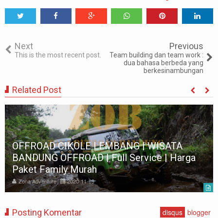
Tweet
Share
Share
Share
Share
Share
0
Next
Previous
This is the most recent post.
Team building dan team work :
dua bahasa berbeda yang
berkesinambungan
Related Post
OFFROAD CIKOLE LEMBANG | WISATA
BANDUNG OFFROAD | Full Service | Harga
Paket Family Murah
Zona Adventure
2020-11-09
Posting Komentar
disqus
blogger