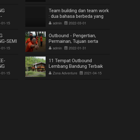
NG
Team building dan team work
-
: dua bahasa berbeda yang
G SEMI
berkesinambungan
-01-15
admin
2022-03-01
G
AINDRA
G
Outbound - Pengertian,
NG-SEMI
Permainan, Tujuan serta
G
Manfaat
-01-15
admin
2022-01-31
AINDRA
E-
11 Tempat Outbound
NG
Lembang Bandung Terbaik
FROAD
Terpopuler
-01-15
Zona Adventure
2021-04-15
-PAKET
DUNG
ZONA WISATA OFFROAD BANDUNG