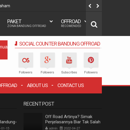
 Paham
Team build
PAKET
OFFROAD
ZONA BANDUNG OFFROAD
RECOMENDED
SOCIAL COUNTER BANDUNG OFFROAD
mua
Followers
Followers
Subscribes
Followers
OFFROAD
ABOUT US
CONTACT US
RECENT POST
Followers
Subscribes
Followers
Likes
Off Road Artinya? Simak
Bandung-
Penjelasannya Biar Tak Salah
OFFROAD BANDUNG ACTIVITY
Paham
-01-15
admin
2022-04-27