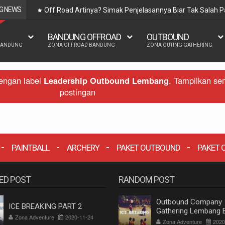
G NEWS
Off Road Artinya? Simak Penjelasannya Biar Tak Salah
BANDUNG OFFROAD
OUTBOUND
BANDUNG
ZONA OFFROAD BANDUNG
ZONA OUTING GATHERING
engan label
Leadership Outbound Lembang
.
Tampilkan se
postingan
PAINTBALL
ARCHERY
PAKET OUTBOUND
PAKET 
ED POST
RANDOM POST
Outbound Company
ICE BREAKING PART 2
Gathering Lembang 
Zona Adventure
2020-11-24
PT. MKG
Zona Adventure
2020