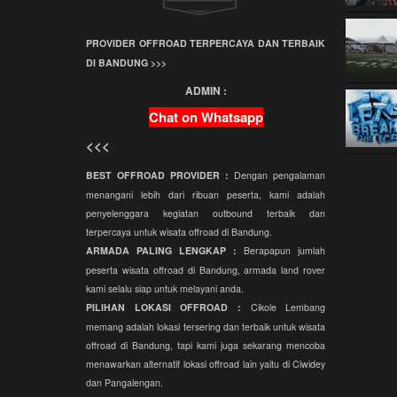
Offroad Bandung
Offroad
PROVIDER OFFROAD TERPERCAYA DAN TERBAIK
Grafika Cikole
DI BANDUNG >>>
ADMIN :
Terminal Wisata
Grafika Cikole
Chat on Whatsapp
Employee Gathering
<<<
Company Gathering
BEST OFFROAD PROVIDER :
Dengan pengalaman
Capacity Building
menangani lebih dari ribuan peserta, kami adalah
penyelenggara kegiatan outbound terbaik dan
Team Building
terpercaya untuk wisata offroad di Bandung.
ARMADA PALING LENGKAP :
Berapapun jumlah
Offroad Amazing
Race
peserta wisata offroad di Bandung, armada land rover
kami selalu siap untuk melayani anda.
Wisata Bandung
PILIHAN LOKASI OFFROAD :
Cikole Lembang
Offroad
memang adalah lokasi tersering dan terbaik untuk wisata
Paintball
offroad di Bandung, tapi kami juga sekarang mencoba
menawarkan alternatif lokasi offroad lain yaitu di Ciwidey
Paket Offroad
dan Pangalengan.
Bandung