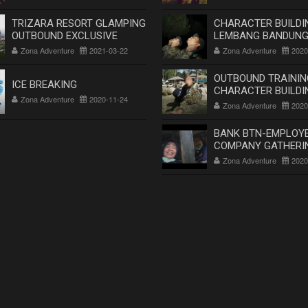
TRIZARA RESORT GLAMPING
CHARACTER BUILDI
OUTBOUND EXCLUSIVE
LEMBANG BANDUNG
OUTBOUND TRAININ
Zona Adventure
2021-03-22
Zona Adventure
2020
MILITER DI LEMBAN
BANDUNG-PT. SAPT
OUTBOUND TRAININ
ICE BREAKING
SEJATI
CHARACTER BUILDI
Zona Adventure
2020-11-24
MILITER DI LEMBAN
Zona Adventure
2020
BANDUNG-PT. SAPT
SEJATI
BANK BTN-EMPLOYE
COMPANY GATHERI
OUTBOUND-FUN OF
Zona Adventure
2020
CIKOLE SUKAWANA
EO OUTBOUND BAN
LEMBANG