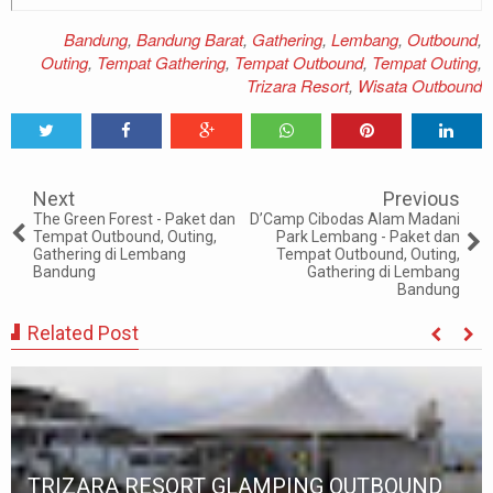
Bandung
,
Bandung Barat
,
Gathering
,
Lembang
,
Outbound
,
Outing
,
Tempat Gathering
,
Tempat Outbound
,
Tempat Outing
,
Trizara Resort
,
Wisata Outbound
Tweet
Share
Share
Share
Share
Share
0
Next
Previous
The Green Forest - Paket dan
D’Camp Cibodas Alam Madani
Tempat Outbound, Outing,
Park Lembang - Paket dan
Gathering di Lembang
Tempat Outbound, Outing,
Bandung
Gathering di Lembang
Bandung
Related Post
Grafika Cikole Lembang - Paket MICE
Gathering Outbound Cikole Lembang