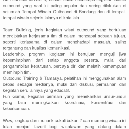
outbound yang saat ini paling populer dan sering dilakukan di
sejumlah Tempat Wisata Outbound di Bandung dan di tempat-
tempat wisata sejenis lainnya di kota lain.
Team Building, jenis kegiatan wisat outbound yang bertujuan
menciptakan kerjasama tim di dalam mencapai sebuah tujuan,
seperti kerjasama di dalam menghadapi masalah, saling
tergantung dan kualitas komunikasi.
Leadership, program kegiatan ini bertujuan menguji jiwa
kepemimpinan dari setiap anggota peserta, mulai dari
pengamnbilan keputusan, percaya diri dan melatih kemampuan
memimpin tim.
Outbound Training & Tamasya, pelatihan ini menggunakan alam
bebas sebagai medianya, mulai dari diskusi, permainan dan
kegiatan seru lainnya yang educatif.
Fun Game, kegiatan bermain yang menekankan unsur-unsur
yang bisa meningkatkan koordinasi, konsentrasi dan
kebersamaan.
Wow, lengkap dan menarik sekali bukan ? dan memang wisata ini
telah menjadi favorit bagi wisatawan yang datang dalam