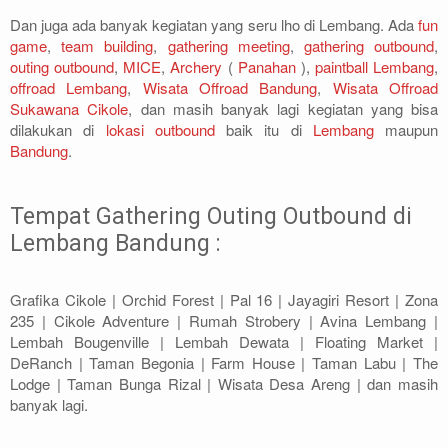
Dan juga ada banyak kegiatan yang seru lho di Lembang. Ada
fun
game
,
team building
,
gathering meeting
,
gathering outbound
,
outing outbound
,
MICE
,
Archery
(
Panahan
),
paintball Lembang
,
offroad Lembang
,
Wisata Offroad Bandung
,
Wisata Offroad
Sukawana Cikole
, dan masih banyak lagi kegiatan yang bisa
dilakukan di
lokasi outbound
baik itu di
Lembang
maupun
Bandung
.
Tempat Gathering Outing Outbound di
Lembang Bandung :
Grafika Cikole | Orchid Forest | Pal 16 | Jayagiri Resort | Zona
235 | Cikole Adventure | Rumah Strobery | Avina Lembang |
Lembah Bougenville | Lembah Dewata | Floating Market |
DeRanch | Taman Begonia | Farm House | Taman Labu | The
Lodge | Taman Bunga Rizal | Wisata Desa Areng | dan masih
banyak lagi.