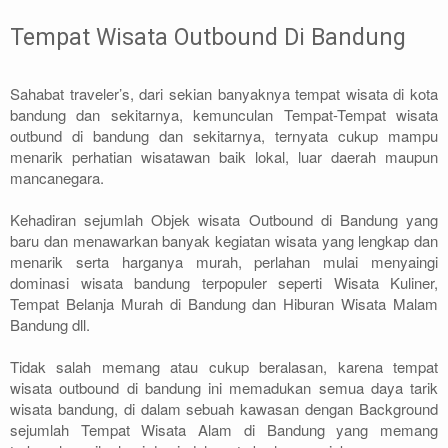
Tempat Wisata Outbound Di Bandung
Sahabat traveler’s, dari sekian banyaknya tempat wisata di kota
bandung dan sekitarnya, kemunculan Tempat-Tempat wisata
outbund di bandung dan sekitarnya, ternyata cukup mampu
menarik perhatian wisatawan baik lokal, luar daerah maupun
mancanegara.
Kehadiran sejumlah Objek wisata Outbound di Bandung yang
baru dan menawarkan banyak kegiatan wisata yang lengkap dan
menarik serta harganya murah, perlahan mulai menyaingi
dominasi wisata bandung terpopuler seperti Wisata Kuliner,
Tempat Belanja Murah di Bandung dan Hiburan Wisata Malam
Bandung dll.
Tidak salah memang atau cukup beralasan, karena tempat
wisata outbound di bandung ini memadukan semua daya tarik
wisata bandung, di dalam sebuah kawasan dengan Background
sejumlah Tempat Wisata Alam di Bandung yang memang