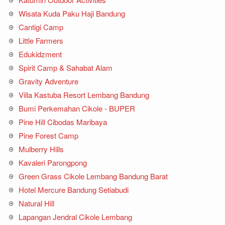
Wisata Kuda Paku Haji Bandung
Cantigi Camp
Little Farmers
Edukidzment
Spirit Camp & Sahabat Alam
Gravity Adventure
Villa Kastuba Resort Lembang Bandung
Bumi Perkemahan Cikole - BUPER
Pine Hill Cibodas Maribaya
Pine Forest Camp
Mulberry Hills
Kavaleri Parongpong
Green Grass Cikole Lembang Bandung Barat
Hotel Mercure Bandung Setiabudi
Natural Hill
Lapangan Jendral Cikole Lembang