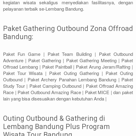
kegiatan wisata sekaligus menyediakan fasilitasnya, dengan
pelayanan terbaik se-Lembang Bandung.
Paket Gathering Outbound Zona Offroad
Bandung:
Paket Fun Game | Paket Team Building | Paket Outbound
Adventure | Paket Gathering | Paket Gathering Meeting | Paket
Offroad Lembang | Paket Paintball | Paket Arung Jeram/Rafting |
Paket Tour Wisata | Paket Outing Gathering | Paket Outing
Outbound | Paket Archery Panahan Lembang Bandung | Paket
Study Tour | Paket Camping Outbound | Paket Offroad Amazing
Race | Paket Outbound Amazing Race | Paket MICE | dan paket
lain yang bisa disesuaikan dengan kebutuhan Anda |
Outing Outbound & Gathering di
Lembang Bandung Plus Program
Wisata Tour Bandung