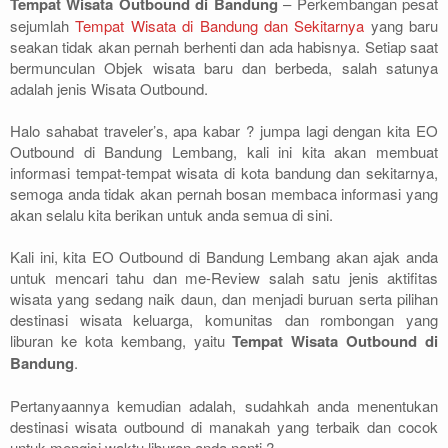
Tempat Wisata Outbound di Bandung
– Perkembangan pesat
Archery
sejumlah
Tempat Wisata di Bandung dan Sekitarnya
yang baru
seakan tidak akan pernah berhenti dan ada habisnya. Setiap saat
bermunculan Objek wisata baru dan berbeda, salah satunya
Paket Outbound
adalah jenis Wisata Outbound.
Paket Offroad
Halo sahabat traveler’s, apa kabar ? jumpa lagi dengan kita EO
Outbound di Bandung Lembang, kali ini kita akan membuat
informasi tempat-tempat wisata di kota bandung dan sekitarnya,
About Us
semoga anda tidak akan pernah bosan membaca informasi yang
akan selalu kita berikan untuk anda semua di sini.
Contact Us
Kali ini, kita EO Outbound di Bandung Lembang akan ajak anda
untuk mencari tahu dan me-Review salah satu jenis aktifitas
wisata yang sedang naik daun, dan menjadi buruan serta pilihan
destinasi wisata keluarga, komunitas dan rombongan yang
liburan ke kota kembang, yaitu
Tempat Wisata Outbound di
Bandung
.
Pertanyaannya kemudian adalah, sudahkah anda menentukan
destinasi wisata outbound di manakah yang terbaik dan cocok
untuk mengisi waktu liburan anda nanti ?