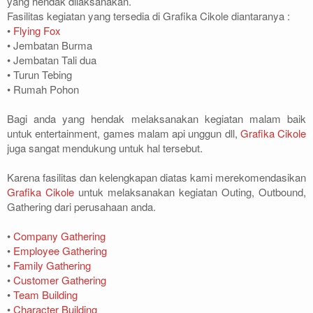
yang hendak dilaksanakan.
Fasilitas kegiatan yang tersedia di Grafika Cikole diantaranya :
•
Flying Fox
• Jembatan Burma
• Jembatan Tali dua
• Turun Tebing
• Rumah Pohon
Bagi anda yang hendak melaksanakan kegiatan malam baik
untuk entertainment, games malam api unggun dll,
Grafika Cikole
juga sangat mendukung untuk hal tersebut.
Karena fasilitas dan kelengkapan diatas kami merekomendasikan
Grafika Cikole
untuk melaksanakan kegiatan Outing, Outbound,
Gathering dari perusahaan anda.
•
Company Gathering
•
Employee Gathering
•
Family Gathering
•
Customer Gathering
•
Team Building
•
Character Building