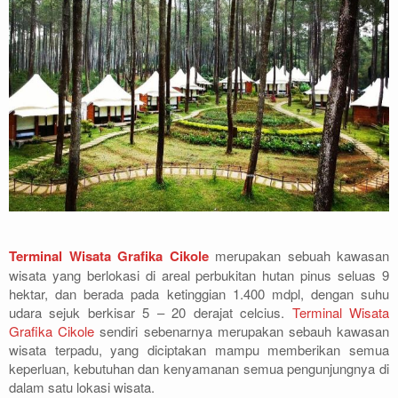
Terminal Wisata Grafika Cikole
merupakan sebuah kawasan
wisata yang berlokasi di areal perbukitan hutan pinus seluas 9
hektar, dan berada pada ketinggian 1.400 mdpl, dengan suhu
udara sejuk berkisar 5 – 20 derajat celcius.
Terminal Wisata
Grafika Cikole
sendiri sebenarnya merupakan sebauh kawasan
wisata terpadu, yang diciptakan mampu memberikan semua
keperluan, kebutuhan dan kenyamanan semua pengunjungnya di
dalam satu lokasi wisata.