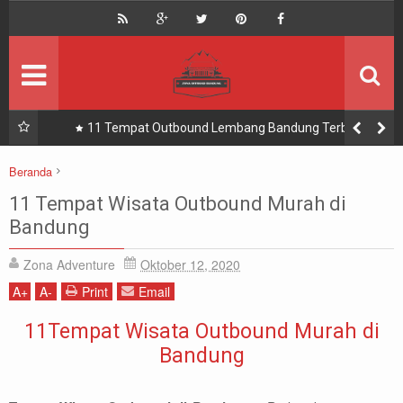
HOME
Offroad Bandung
Bandung Offroad
Zona Offroad Bandung
Outbound
Zona Outing Gathering
aik
11 Tempat Wisata Outbound Termurah & Terbaik di
Bandung - Zona Adventure Indonesia
Paket
Zona Bandung Offroad
Beranda
Lembang Jungle Discovery Bandung
Outbound
Offroad
11 Tempat Wisata Outbound Murah di
Recomended
Outbound Lembang Bandung
Outbound Lembang Bandung Jawa Barat
Bandung
Outbound
Paket Outbound Bandung
Tempat Wisata di Bandung
Zona Adventure
Oktober 12, 2020
Tempat Wisata Outbound di Bandung Yang Murah
Offroad
A
+
A
-
Print
Email
11 Tempat Wisata Outbound Murah di Bandung
11Tempat Wisata Outbound Murah di
Rafting
Bandung
Paintball