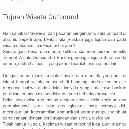
Tujuan Wisata Outbound
Nah sahabat traveler’s, dari paparan pengertian wisata outbund di
atas itu seperti apa, berikut kita jelaskan juga tujuan dari pada
wisata outbound itu sendiri untuk apa ?
Secara garis besar dan umum, ketika anda memutuskan memilih
Tempat Wisata Outbound di Bandung sebagai tujuan liburan anda
semua, maka hal positif yang akan diperoleh anda antara lain :
Dengan semua jenis kegiatan asyik dan menarik yang ada di
lokasi tempat wisata outbound di bandung, anda akan belajar
mengenal bahwa anda adalah individu yang unik, bisa berikan
penilaian terhadap diri sendiri serta peka terhadap orang lain.
Selanjutnya wisata outbound dengan segala jenis kegiatan dan
permainannya akan bisa meningkatkan rasa percaya diri,
meningkatkan keterampilan komunikasi serta mampu membuat
perencanaan dengan pertimbangan dan segala resikonya.
Tidak hanya itu saja, kegiatan wisata outbound juga akan mampu