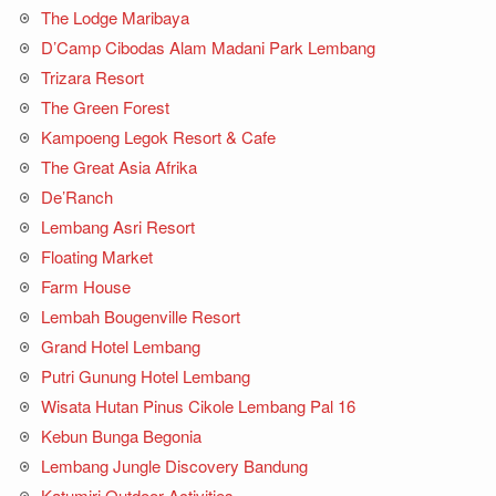
The Lodge Maribaya
D’Camp Cibodas Alam Madani Park Lembang
Trizara Resort
The Green Forest
Kampoeng Legok Resort & Cafe
The Great Asia Afrika
De’Ranch
Lembang Asri Resort
Floating Market
Farm House
Lembah Bougenville Resort
Grand Hotel Lembang
Putri Gunung Hotel Lembang
Wisata Hutan Pinus Cikole Lembang Pal 16
Kebun Bunga Begonia
Lembang Jungle Discovery Bandung
Katumiri Outdoor Activities