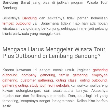
Bandung Barat
yang bisa di jadikan program Wisata Tour
Bandung.
Sepertinya
Bandung
dan sekitarnya tidak pernah kehabisan
tempat outbound
ya.. Bagaimana tidak? Tiap hari ada ribuan
wisatawan yang datang berkunjung, sehingga ini menjadi peluang
bisnis pariwisata yang menggiurkan.
Mengapa Harus Menggelar Wisata Tour
Plus Outbound di Lembang Bandung?
Karena kawasan ini sangat cocok untuk kegiatan
gathering
outbound
,
company gathering
,
family gathering
,
employee
gathering
,
customer gathering
,
outing class
,
outing outbound
,
gathering outing
,
study tour
,
reuni sekolah
, kumpul-kumpul bareng
kawan setongkrongan, dan acara-acara lainnya. Aksesnya
mudah dan dan fasilitasnya memadai. Dan, satu lagi, ini yang
terpenting, tempatnya sangat instagramable. Kalian bisa berfoto
selfie.