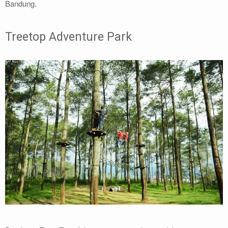
Bandung.
Treetop Adventure Park