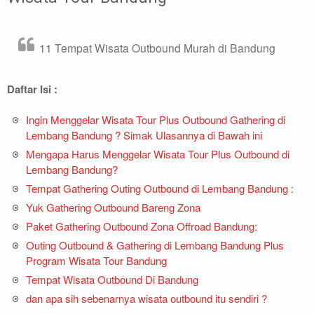
11 Tempat Wisata Outbound Murah di Bandung
Daftar Isi :
Ingin Menggelar Wisata Tour Plus Outbound Gathering di
Lembang Bandung ? Simak Ulasannya di Bawah ini
Mengapa Harus Menggelar Wisata Tour Plus Outbound di
Lembang Bandung?
Tempat Gathering Outing Outbound di Lembang Bandung :
Yuk Gathering Outbound Bareng Zona
Paket Gathering Outbound Zona Offroad Bandung:
Outing Outbound & Gathering di Lembang Bandung Plus
Program Wisata Tour Bandung
Tempat Wisata Outbound Di Bandung
dan apa sih sebenarnya wisata outbound itu sendiri ?