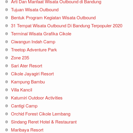
Arti Dan Manfaat Wisata Outbound di Bandung
Tujuan Wisata Outbound
Bentuk Program Kegiatan Wisata Outbound
31 Tempat Wisata Outbound Di Bandung Terpopuler 2020
Terminal Wisata Grafika Cikole
Ciwangun Indah Camp
Treetop Adventure Park
Zone 235
Sari Ater Resort
Cikole Jayagiri Resort
Kampung Bambu
Villa Kancil
Katumiri Outdoor Activities
Cantigi Camp
Orchid Forest Cikole Lembang
Sindang Reret Hotel & Restaurant
Maribaya Resort