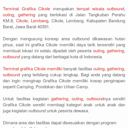
Terminal Grafika Cikole
merupakan
tempat wisata outbound
,
outing
,
gathering
yang berlokasi di Jalan Tangkuban Perahu
KM.8,
Cikole
,
Lembang
, Cikole, Lembang, Kabupaten Bandung
Barat, Jawa Barat 40391.
Dengan mengusung konsep area outbound dikawasan hutan
pinus, saat ini grafika Cikole memiliki daya tarik tersendiri yang
membuat lokasi ini selalu dipadati oleh peserta
outing
,
gathering
,
outbound
yang datang dari berbagai kota di Indonesia.
Terminal grafika Cikole memiliki
banyak fasilitas
outing
,
gathering
,
outbound
yang terbilang cukup lengkap. Bagi anda yang datang
dan ingin menginap Grafika Cikole memiliki kosep penginapan
seperti Camping, Pondokan dan Urban Camp.
Untuk fasilitas kegiatan
gathering
,
outing
,
outbound
nya sendiri
Grafika Cikole sendiri membagi kategori anak untuk anak dan
juga kegiatan outbound untuk peserta dewasa.
Dimana area dan fasilitas dapat disesuaikan dengan program