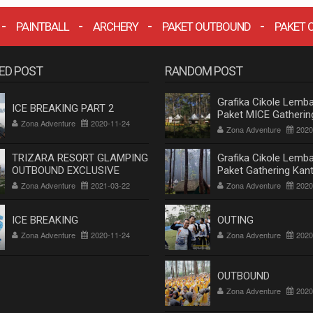
PAINTBALL
ARCHERY
PAKET OUTBOUND
PAKET 
ED POST
RANDOM POST
Grafika Cikole Lemba
ICE BREAKING PART 2
Paket MICE Gatherin
Zona Adventure
2020-11-24
Outbound Cikole Le
Zona Adventure
2020
Bandung Terlengkap
TRIZARA RESORT GLAMPING
Grafika Cikole Lemba
OUTBOUND EXCLUSIVE
Paket Gathering Kan
Outbound Cikole Le
Zona Adventure
2021-03-22
Zona Adventure
2020
Bandung Terlengkap
ICE BREAKING
OUTING
Zona Adventure
2020-11-24
Zona Adventure
2020
OUTBOUND
Zona Adventure
2020