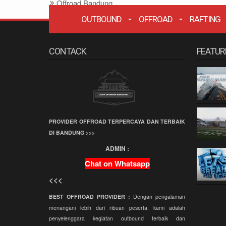
Offroad Bandung
Offroad
OUTBOUND
OFFROAD
RAFTING
Grafika Cikole
CONTACK
FEATUR
Terminal Wisata
Grafika Cikole
Employee Gathering
Company Gathering
Capacity Building
PROVIDER OFFROAD TERPERCAYA DAN TERBAIK
Team Building
DI BANDUNG >>>
Offroad Amazing
ADMIN :
Race
Chat on Whatsapp
Wisata Bandung
<<<
Offroad
Paintball
BEST OFFROAD PROVIDER :
Dengan pengalaman
menangani lebih dari ribuan peserta, kami adalah
Paket Offroad
penyelenggara kegiatan outbound terbaik dan
Bandung