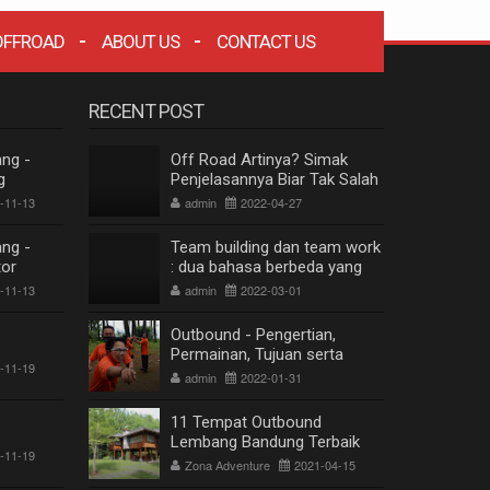
OFFROAD
ABOUT US
CONTACT US
RECENT POST
ng -
Off Road Artinya? Simak
g
Penjelasannya Biar Tak Salah
mbang
Paham
-11-13
admin
2022-04-27
 2020
ng -
Team building dan team work
tor
: dua bahasa berbeda yang
mbang
berkesinambungan
-11-13
admin
2022-03-01
 2020
Outbound - Pengertian,
Permainan, Tujuan serta
-11-19
Manfaat
admin
2022-01-31
11 Tempat Outbound
Lembang Bandung Terbaik
-11-19
Terpopuler
Zona Adventure
2021-04-15
ZONA WISATA OFFROAD BANDUNG