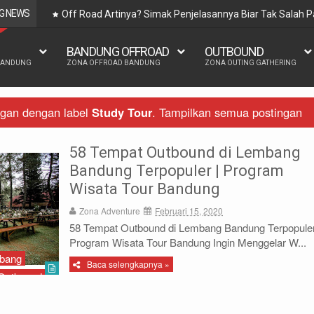
G NEWS
Off Road Artinya? Simak Penjelasannya Biar Tak Salah
BANDUNG OFFROAD
OUTBOUND
BANDUNG
ZONA OFFROAD BANDUNG
ZONA OUTING GATHERING
ngan dengan label
Study Tour
.
Tampilkan semua postingan
58 Tempat Outbound di Lembang
Bandung Terpopuler | Program
Wisata Tour Bandung
Zona Adventure
Februari 15, 2020
58 Tempat Outbound di Lembang Bandung Terpopuler
Program Wisata Tour Bandung Ingin Menggelar W...
bang
Baca selengkapnya »
 Outbound
ur